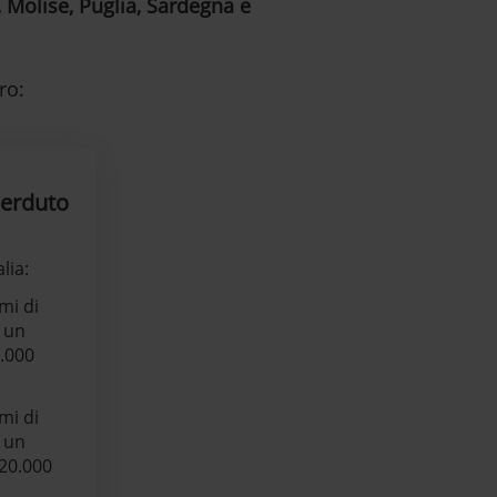
, Molise, Puglia, Sardegna e
ro:
perduto
lia:
mi di
 un
.000
mi di
 un
20.000