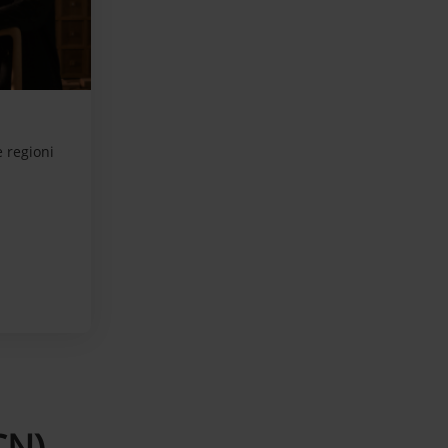
e regioni
CN)