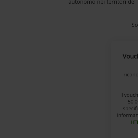
autonomo nei territori de
So
Vouc
ricono
il vouc
50.0
specif
informazi
HTT