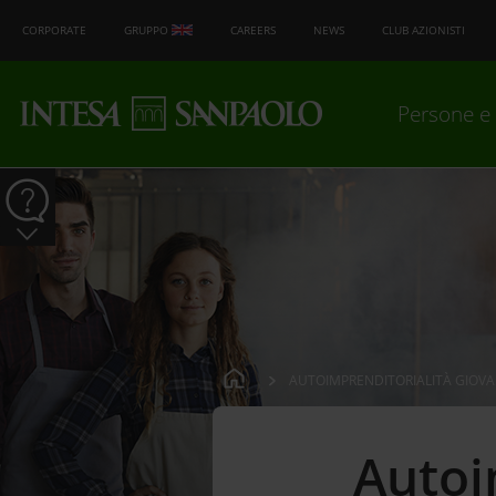
CORPORATE
GRUPPO
CAREERS
NEWS
CLUB AZIONISTI
Persone e 
AUTOIMPRENDITORIALITÀ GIOVA
Autoi