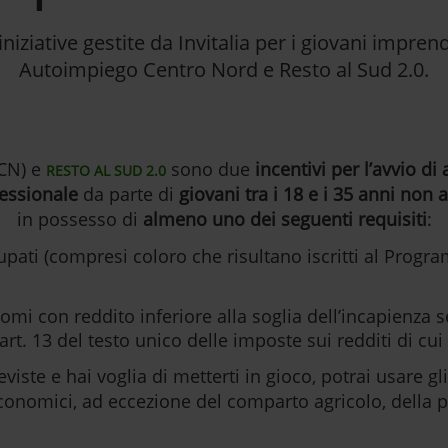
niziative gestite da Invitalia per i giovani imprend
Autoimpiego Centro Nord e Resto al Sud 2.0.
CN) e
sono due
incentivi per l’avvio di
RESTO AL SUD 2.0
fessionale
da parte di
giovani tra i 18 e i 35 anni non
in possesso di
almeno uno dei seguenti requisiti
:
cupati (compresi coloro che risultano iscritti al Prog
mi con reddito inferiore alla soglia dell’incapienza se
’art. 13 del testo unico delle imposte sui redditi di cu
eviste e hai voglia di metterti in gioco, potrai usare g
ri economici, ad eccezione del comparto agricolo, della 