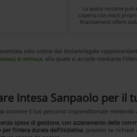
La quota restante può 
coperta con mezzi propri
finanziamenti offerti dal
entata solo online dal titolare/legale rappresentante
, alla quale si accede mediante l’ident
SONALE DI INVITALIA
re Intesa Sanpaolo per il 
lo
sostiene il tuo percorso imprenditoriale mettendo 
senza spese di gestione, con azzeramento delle commi
per l’intera durata dell’iniziativa
, previsto se richiedi 