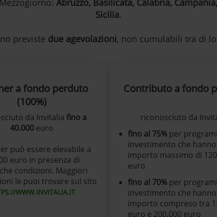
l Mezzogiorno:
Abruzzo, Basilicata, Calabria, Campania
Sicilia
.
no previste
due agevolazioni
, non cumulabili tra di lo
her a fondo perduto
Contributo a fondo 
(100%)
sciuto da Invitalia
fino a
riconosciuto da Invita
40.000
euro
fino al 75%
per program
investimento che hanno
her può essere elevabile a
importo massimo di 120
00 euro in presenza di
euro
iche condizioni. Maggiori
oni le puoi trovare sul sito
fino al 70%
per program
PS://WWW.INVITALIA.IT
investimento che hanno
importo compreso tra 1
euro e 200.000 euro