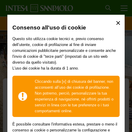
MEN
ACCESSO CLIENTI
Consenso all'uso di cookie
Questo sito utilizza cookie tecnici e, previo consenso
dell’utente, cookie di profilazione al fine di inviare
comunicazioni pubblicitarie personalizzate e consente anche
l'invio di cookie di "terze parti" (impostati da un sito web
diverso da quello visitato).
L'uso dei cookie ha la durata di 1 anno.
Cliccando sulla [x] di chiusura del banner, non
acconsenti all’uso dei cookie di profilazione.
Non potremo, perciò, personalizzare la tua
Iniziativa stabilimenti
esperienza di navigazione, né offrirti prodotti o
servizi in linea con le tue preferenze o i tuoi
balneari
comportamenti online.
Trasforma i pagamenti su circuito Mastercard
È possibile consultare l'informativa estesa, prestare o meno il
in un’opportunità: aderisci all’iniziativa e prova
consenso ai cookie o personalizzarne la configurazione e