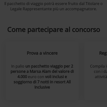
Il pacchetto di viaggio potrà essere fruito dal Titolare o
Legale Rappresentante più un accompagnatore.
Come partecipare al concorso
Prova a vincere
Regi
In palio
un pacchetto viaggio per 2
Compila i
persone a Marsa Alam del valore di
con i d
4.000
euro con
voli inclusi e
attivit
soggiorno di 7 notti in resort All
Inclusive