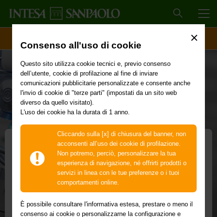
MEN
ACCESSO CLIENTI
Consenso all'uso di cookie
Questo sito utilizza cookie tecnici e, previo consenso
dell’utente, cookie di profilazione al fine di inviare
comunicazioni pubblicitarie personalizzate e consente anche
l'invio di cookie di "terze parti" (impostati da un sito web
diverso da quello visitato).
L'uso dei cookie ha la durata di 1 anno.
Cliccando sulla [x] di chiusura del banner, non
acconsenti all’uso dei cookie di profilazione.
Non potremo, perciò, personalizzare la tua
Up2Stars
esperienza di navigazione, né offrirti prodotti o
servizi in linea con le tue preferenze o i tuoi
Intesa Sanpaolo per le startup innovative
comportamenti online.
È possibile consultare l'informativa estesa, prestare o meno il
consenso ai cookie o personalizzarne la configurazione e