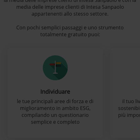
la media delle imprese clienti di Intesa Sanpaolo e con la
media delle imprese clienti di Intesa Sanpaolo
appartenenti allo stesso settore.
Con pochi semplici passaggi e uno strumento
totalmente gratuito puoi:
Individuare
le tue principali aree di forza e di
il tuo 
miglioramento in ambito ESG,
sostenibi
compilando un questionario
più impor
semplice e completo