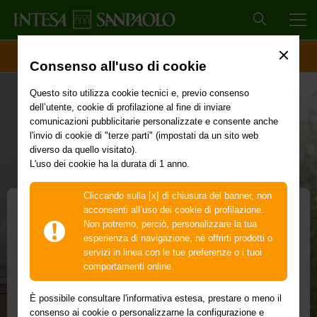
MEN
ACCESSO CLIENTI
Consenso all'uso di cookie
Questo sito utilizza cookie tecnici e, previo consenso
dell’utente, cookie di profilazione al fine di inviare
comunicazioni pubblicitarie personalizzate e consente anche
l'invio di cookie di "terze parti" (impostati da un sito web
diverso da quello visitato).
L'uso dei cookie ha la durata di 1 anno.
Cliccando sulla [x] di chiusura del banner, non
acconsenti all’uso dei cookie di profilazione.
Non potremo, perciò, personalizzare la tua
Piattaforma ESG
esperienza di navigazione, né offrirti prodotti o
servizi in linea con le tue preferenze o i tuoi
Con la
Piattaforma ESG
comportamenti online.
puoi
misurare quanto
la tua azienda
è sostenibile rispetto alle altre
È possibile consultare l'informativa estesa, prestare o meno il
imprese clienti della Banca e acquisire una
consenso ai cookie o personalizzarne la configurazione e