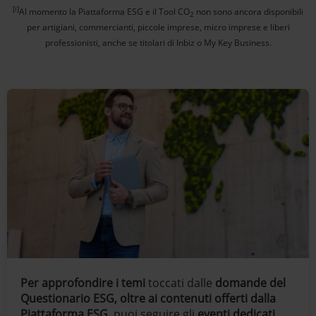
[i]
Al momento la Piattaforma ESG e il Tool CO
non sono ancora disponibili
2
per artigiani, commercianti, piccole imprese, micro imprese e liberi
professionisti, anche se titolari di Inbiz o My Key Business.
Per approfondire i temi
toccati dalle
domande del
Questionario ESG, oltre ai contenuti offerti dalla
Piattaforma ESG
, puoi seguire gli
eventi dedicati