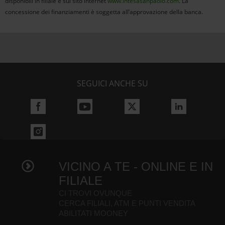
disponibili in filiale e sul sito internet
www.intesasanpaolo.com
. La
concessione dei finanziamenti è soggetta all’approvazione della banca.
SEGUICI ANCHE SU
VICINO A TE - ONLINE E IN
FILIALE
CI TROVI OVUNQUE
CERCA FILIALI, ATM E PUNTI VENDITA
ABILITATI MOONEY