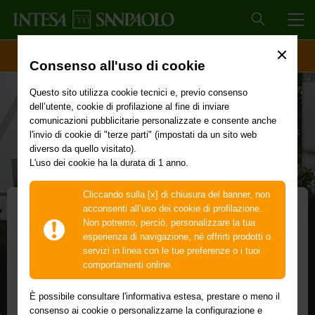
MEN
ACCESSO CLIENTI
Consenso all'uso di cookie
Questo sito utilizza cookie tecnici e, previo consenso
dell’utente, cookie di profilazione al fine di inviare
comunicazioni pubblicitarie personalizzate e consente anche
l'invio di cookie di "terze parti" (impostati da un sito web
diverso da quello visitato).
L'uso dei cookie ha la durata di 1 anno.
Cliccando sulla [x] di chiusura del banner, non
acconsenti all’uso dei cookie di profilazione.
Non potremo, perciò, personalizzare la tua
La Tassonomia UE
esperienza di navigazione, né offrirti prodotti o
servizi in linea con le tue preferenze o i tuoi
La normativa, i vantaggi per le aziende e le
comportamenti online.
soluzioni di Intesa Sanpaolo.
È possibile consultare l'informativa estesa, prestare o meno il
consenso ai cookie o personalizzarne la configurazione e