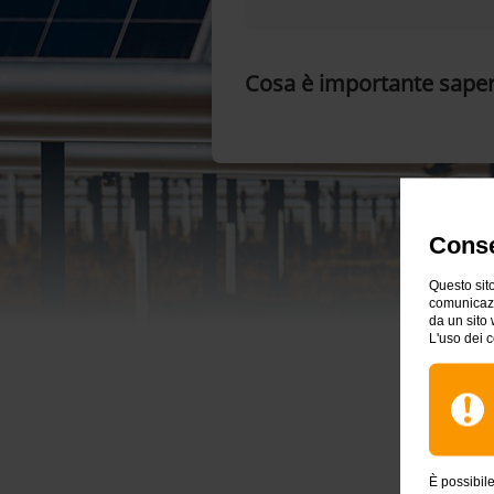
Cosa è importante sape
Conse
Questo sito
comunicazio
da un sito 
L'uso dei c
È possibil