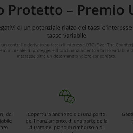
o Protetto – Premio 
egativi di un potenziale rialzo dei tassi d’interess
tasso variabile
è un contratto derivato su tassi di interesse OTC (Over The Counter
io iniziale, di proteggere il tuo finanziamento a tasso variabile da
interesse oltre un determinato valore concordato.
i) del
Copertura anche solo di una parte
Gesti
iabile
del finanziamento, di una parte della
dato
durata del piano di rimborso o di