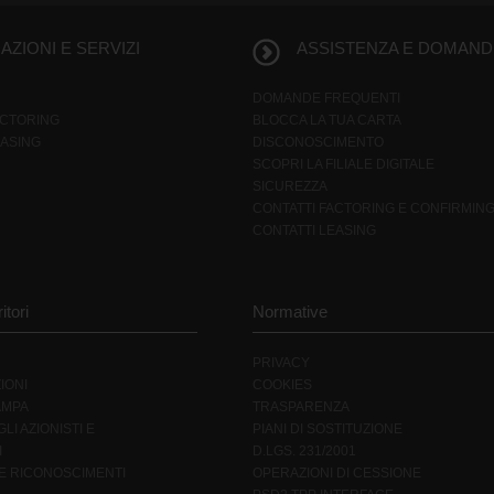
ZIONI E SERVIZI
ASSISTENZA E DOMAND
DOMANDE FREQUENTI
ACTORING
BLOCCA LA TUA CARTA
EASING
DISCONOSCIMENTO
SCOPRI LA FILIALE DIGITALE
SICUREZZA
CONTATTI FACTORING E CONFIRMIN
CONTATTI LEASING
itori
Normative
PRIVACY
IONI
COOKIES
AMPA
TRASPARENZA
LI AZIONISTI E
PIANI DI SOSTITUZIONE
I
D.LGS. 231/2001
 E RICONOSCIMENTI
OPERAZIONI DI CESSIONE