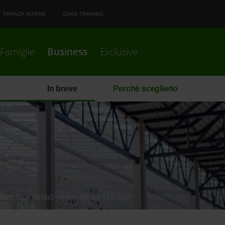
FINANZA INSIEME
QUICK TRAINING
Famiglie
Business
Exclusive
In breve
Perchè sceglierlo
ROTETTO - PREMIO UNICO CON OPZIONE CAP