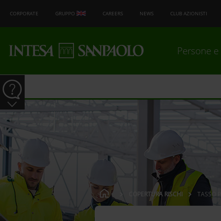
CORPORATE
GRUPPO
CAREERS
NEWS
CLUB AZIONISTI
Persone e 
COPERTURA RISCHI
TASSO P