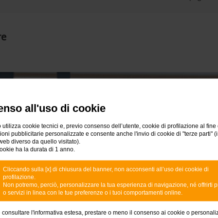
re
nso all'uso di cookie
 utilizza cookie tecnici e, previo consenso dell’utente, cookie di profilazione al fine 
ni pubblicitarie personalizzate e consente anche l'invio di cookie di "terze parti" (
web diverso da quello visitato).
ookie ha la durata di 1 anno.
Cliccando sulla [x] di chiusura del banner, non acconsenti all’uso dei cookie di
profilazione.
Non potremo, perciò, personalizzare la tua esperienza di navigazione, né offrirti p
Potrebbero interessarti
o servizi in linea con le tue preferenze o i tuoi comportamenti online.
e consultare l'informativa estesa, prestare o meno il consenso ai cookie o personali