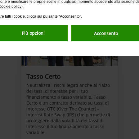
ione e modificare le proprie scelte in qualsiasi momento accedendo alla sezione d
Cookie policy
).
re tutti i cookie, clicca sul pulsante “Acconsento”.
Più opzioni
Acconsento
Tasso Certo
Neutralizza i rischi legati anche al rialzo
dei tassi d’interesse per il tuo
finanziamento a tasso variabile. Tasso
Certo è un contratto derivato su tassi di
interesse OTC (Over The Counter) -
Interest Rate Swap (IRS) che permette di
proteggere dalla volatilità dei tassi di
interesse il tuo finanziamento a tasso
variabile.