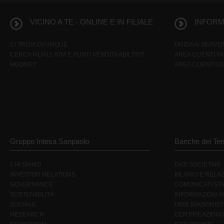
VICINO A TE - ONLINE E IN FILIALE
INFORMA
CI TROVI OVUNQUE
GUIDA AI SERVIZI
CERCA FILIALI, ATM E PUNTI VENDITA ABILITATI
AREA CLIENTI F
MOONEY
AREA CLIENTI L
Gruppo Intesa Sanpaolo
Banche dei Terr
CHI SIAMO
DATI SOCIETARI
INVESTOR RELATIONS
BILANCI E RELAZ
GOVERNANCE
COMUNICATI ST
SOSTENIBILITÀ
INFORMAZIONI AG
SOCIALE
OBBLIGAZIONIST
RESEARCH
CERTIFICAZIONI