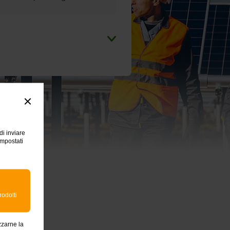
di inviare
impostati
rodotti
zzarne la