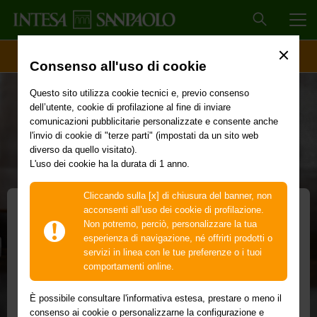
MEN
ACCESSO CLIENTI
Consenso all'uso di cookie
Questo sito utilizza cookie tecnici e, previo consenso
dell’utente, cookie di profilazione al fine di inviare
comunicazioni pubblicitarie personalizzate e consente anche
l'invio di cookie di "terze parti" (impostati da un sito web
diverso da quello visitato).
L'uso dei cookie ha la durata di 1 anno.
Cliccando sulla [x] di chiusura del banner, non
acconsenti all’uso dei cookie di profilazione.
Non potremo, perciò, personalizzare la tua
Anticipo prenotazioni
esperienza di navigazione, né offrirti prodotti o
servizi in linea con le tue preferenze o i tuoi
alberghiere
comportamenti online.
Anticipa i futuri incassi delle tue prenotazioni
È possibile consultare l'informativa estesa, prestare o meno il
consenso ai cookie o personalizzarne la configurazione e
alberghiere