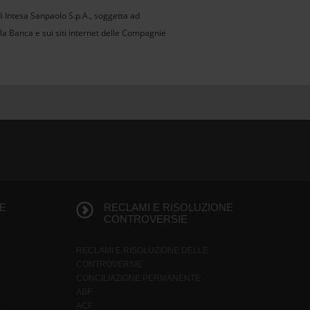
di Intesa Sanpaolo S.p.A., soggetta ad
della Banca e sui siti internet delle Compagnie
E
RECLAMI E RISOLUZIONE
CONTROVERSIE
RECLAMI E RISOLUZIONE DELLE
CONTROVERSIE
CONCILIAZIONE PERMANENTE
ABF
ACF
G