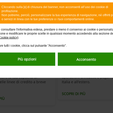
Cliccando sulla [x] di chiusura del banner, non acconsenti all’uso dei cookie di
profilazione.
Non potremo, perciò, personalizzare la tua esperienza di navigazione, né offrirti p
o servizi in linea con le tue preferenze o i tuoi comportamenti online.
e consultare l'informativa estesa, prestare o meno il consenso ai cookie o personali
ione e modificare le proprie scelte in qualsiasi momento accedendo alla sezione d
Cookie policy
).
re tutti i cookie, clicca sul pulsante “Acconsento”.
Business 5
Portale Inbiz
iva)
Più opzioni
Acconsento
he ti tutela dagli imprevisti,
Il servizio online per gestire c
tuni o malattia, che possono
semplicità e senza pensieri le
ere la tua capacità di
operazioni d’incasso e pagame
lle linee di credito a breve
Italia e all’estero.
SCOPRI DI PIÙ
PIÙ