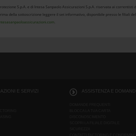
otezione S.p.A. e di Intesa Sanpaolo Assicurazioni S.p.A. riservata ai correntisti 
Prima della sottoscrizione leggere il set informativo, disponibile presso le filiali 
ntesasanpaoloassicurazioni.com
.
ZIONI E SERVIZI
ASSISTENZA E DOMAND
DOMANDE FREQUENTI
ACTORING
BLOCCA LA TUA CARTA
EASING
DISCONOSCIMENTO
SCOPRI LA FILIALE DIGITALE
SICUREZZA
CONTATTI FACTORING E CONFIRMIN