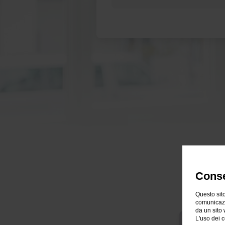
Conse
Questo sito
comunicazio
da un sito 
L'uso dei c