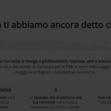
 ti abbiamo ancora detto ch
 Corrente si rivolge a professionisti, imprese, enti e associ
icole o del Fondo di Garanzia per le PMI ai sensi della Legge
maggiore e migliori condizioni economiche.
ilità
3
mento
sarà
Le
tipologie che si adattano alle
Non son
 della
tue necessità
: continuativa,
sulla d
borso
transitoria o a rientro rateale