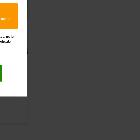
rodotti
zzarne la
edicata
on
 tue
nto, in