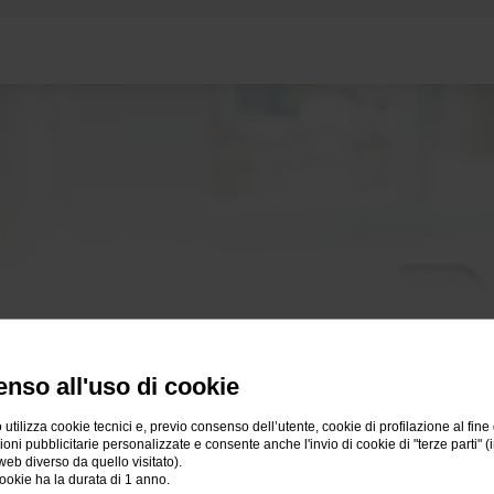
Potrebbero interessarti
nso all'uso di cookie
 utilizza cookie tecnici e, previo consenso dell’utente, cookie di profilazione al fine 
ni pubblicitarie personalizzate e consente anche l'invio di cookie di "terze parti" (
web diverso da quello visitato).
ookie ha la durata di 1 anno.