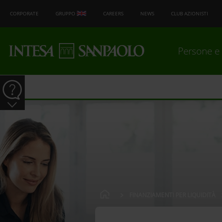
CORPORATE
GRUPPO
CAREERS
NEWS
CLUB AZIONISTI
Persone e 
FINANZIAMENTI PER LIQUIDITÀ