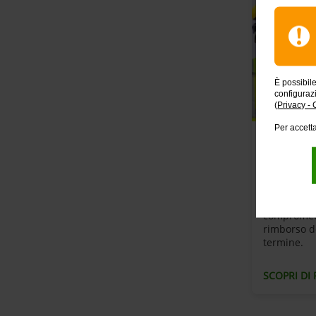
È possibil
configuraz
(
Privacy - 
Per accetta
Polizza 
(facoltat
La polizza c
come infor
compromett
rimborso de
termine.
SCOPRI DI 