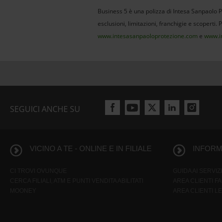
Business 5 è una polizza di Intesa Sanpaolo Pr
esclusioni, limitazioni, franchigie e scoperti. 
www.intesasanpaoloprotezione.com
e
www.i
SEGUICI ANCHE SU
VICINO A TE - ONLINE E IN FILIALE
INFORMA
CI TROVI OVUNQUE
GUIDA AI SERVIZI
CERCA FILIALI, ATM E PUNTI VENDITA ABILITATI
AREA CLIENTI F
MOONEY
AREA CLIENTI L