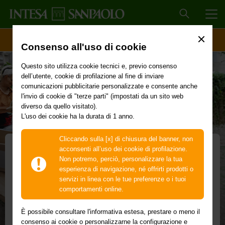
MEN
ACCESSO CLIENTI
Consenso all'uso di cookie
Questo sito utilizza cookie tecnici e, previo consenso
dell’utente, cookie di profilazione al fine di inviare
comunicazioni pubblicitarie personalizzate e consente anche
l'invio di cookie di "terze parti" (impostati da un sito web
diverso da quello visitato).
L'uso dei cookie ha la durata di 1 anno.
Cliccando sulla [x] di chiusura del banner, non
acconsenti all’uso dei cookie di profilazione.
Non potremo, perciò, personalizzare la tua
Tutto 5x1.000 Quote
esperienza di navigazione, né offrirti prodotti o
servizi in linea con le tue preferenze o i tuoi
Per ottenere subito il 5 per mille
comportamenti online.
Ti consente di avere in via anticipata la liquidità derivante
È possibile consultare l'informativa estesa, prestare o meno il
dalla riscossione del contributo.
consenso ai cookie o personalizzarne la configurazione e