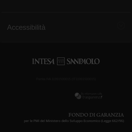
Accessibilità
Partita IVA 11991500015 (IT11991500015)