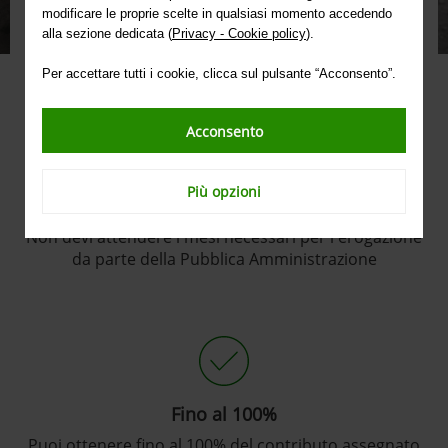
modificare le proprie scelte in qualsiasi momento accedendo
alla sezione dedicata (
Privacy - Cookie policy
).
Per accettare tutti i cookie, clicca sul pulsante “Acconsento”.
Acconsento
Più opzioni
Immediatezza
Non devi attendere i mesi necessari per l'erogazione
da parte della Pubblica Amministrazione
Fino al 100%
Puoi ottenere fino al 100% del contributo assegnato