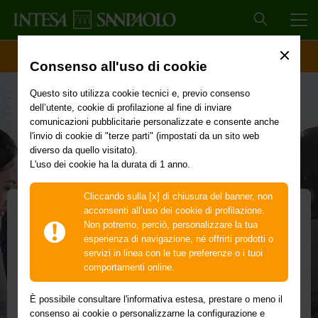
MEN
ACCESSO CLIENTI
Consenso all'uso di cookie
Questo sito utilizza cookie tecnici e, previo consenso
dell’utente, cookie di profilazione al fine di inviare
comunicazioni pubblicitarie personalizzate e consente anche
l'invio di cookie di "terze parti" (impostati da un sito web
diverso da quello visitato).
L'uso dei cookie ha la durata di 1 anno.
Cliccando sulla [x] di chiusura del banner, non
acconsenti all’uso dei cookie di profilazione.
Non potremo, perciò, personalizzare la tua
Startup Initiative
esperienza di navigazione, né offrirti prodotti o
servizi in linea con le tue preferenze o i tuoi
Partecipazione gratuita per le startup
comportamenti online.
selezionate
È possibile consultare l'informativa estesa, prestare o meno il
Il programma di accelerazione internazionale di Intesa
consenso ai cookie o personalizzarne la configurazione e