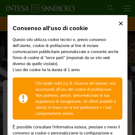
MEN
ACCESSO CLIENTI
Consenso all'uso di cookie
Questo sito utilizza cookie tecnici e, previo consenso
dell’utente, cookie di profilazione al fine di inviare
comunicazioni pubblicitarie personalizzate e consente anche
l'invio di cookie di "terze parti" (impostati da un sito web
diverso da quello visitato).
L'uso dei cookie ha la durata di 1 anno.
Cliccando sulla [x] di chiusura del banner, non
acconsenti all’uso dei cookie di profilazione.
Non potremo, perciò, personalizzare la tua
GP Linea Dedicata
esperienza di navigazione, né offrirti prodotti o
servizi in linea con le tue preferenze o i tuoi
Scegli la composizione più adatta per investire
comportamenti online.
la liquidità della tua azienda
È possibile consultare l'informativa estesa, prestare o meno il
Costruisci il portafoglio della tua azienda attraverso la
consenso ai cookie o personalizzarne la configurazione e