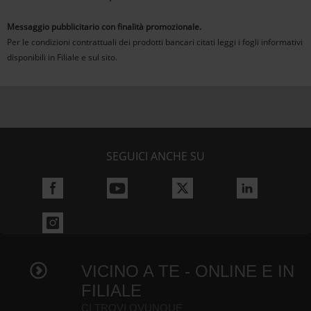
Messaggio pubblicitario con finalità promozionale.
Per le condizioni contrattuali dei prodotti bancari citati leggi i fogli informativi
disponibili in Filiale e sul sito.
SEGUICI ANCHE SU
VICINO A TE - ONLINE E IN
FILIALE
CI TROVI OVUNQUE