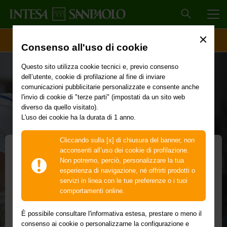
MEN
ACCESSO CLIENTI
Consenso all'uso di cookie
Questo sito utilizza cookie tecnici e, previo consenso
dell’utente, cookie di profilazione al fine di inviare
comunicazioni pubblicitarie personalizzate e consente anche
l'invio di cookie di "terze parti" (impostati da un sito web
diverso da quello visitato).
L'uso dei cookie ha la durata di 1 anno.
Cliccando sulla [x] di chiusura del banner, non
acconsenti all’uso dei cookie di profilazione.
Non potremo, perciò, personalizzare la tua
Beni Strumentali – Nuova
esperienza di navigazione, né offrirti prodotti o
servizi in linea con le tue preferenze o i tuoi
Sabatini Leasing
comportamenti online.
Leasing e contributo in conto impianti per
È possibile consultare l'informativa estesa, prestare o meno il
consenso ai cookie o personalizzarne la configurazione e
l’acquisto di nuovi beni strumentali e