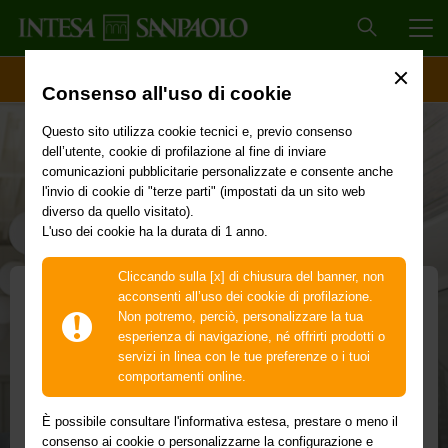
MEN
ACCESSO CLIENTI
Consenso all'uso di cookie
Questo sito utilizza cookie tecnici e, previo consenso
dell’utente, cookie di profilazione al fine di inviare
comunicazioni pubblicitarie personalizzate e consente anche
l'invio di cookie di "terze parti" (impostati da un sito web
diverso da quello visitato).
L'uso dei cookie ha la durata di 1 anno.
Cliccando sulla [x] di chiusura del banner, non
acconsenti all’uso dei cookie di profilazione.
Non potremo, perciò, personalizzare la tua
Incassa con bonifico online
esperienza di navigazione, né offrirti prodotti o
servizi in linea con le tue preferenze o i tuoi
irrevocabile
comportamenti online.
L'alternativa per il tuo e-commerce agli incassi
È possibile consultare l'informativa estesa, prestare o meno il
consenso ai cookie o personalizzarne la configurazione e
con le carte di credito