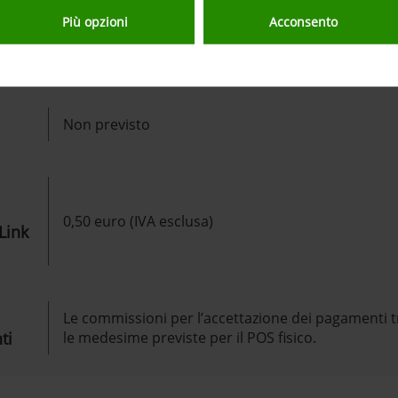
Più opzioni
Acconsento
punto
Gratuito
Non previsto
0,50 euro (IVA esclusa)
Link
Le commissioni per l’accettazione dei pagamenti 
ti
le medesime previste per il POS fisico.