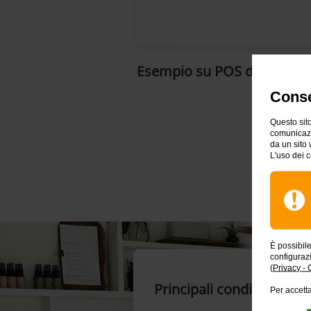
Esempio su POS della ga
Conse
Questo sito
comunicazio
da un sito 
L'uso dei c
Non
È possibil
configuraz
(
Privacy - 
Principali condizioni e
Per accetta