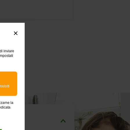
di inviare
impostati
e...
rodotti
zzarne la
edicata