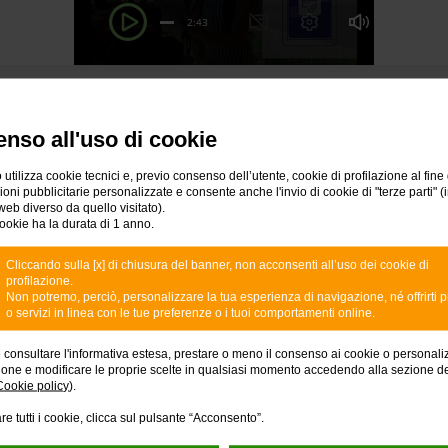
®
mma Nexi SmartPOS
nso all'uso di cookie
 utilizza cookie tecnici e, previo consenso dell’utente, cookie di profilazione al fine 
ni pubblicitarie personalizzate e consente anche l'invio di cookie di "terze parti" (
web diverso da quello visitato).
ookie ha la durata di 1 anno.
 ti abbiamo ancora detto ch
Cliccando sulla [x] di chiusura del banner, non acconsenti all’uso dei cookie di
profilazione.
Non potremo, perciò, personalizzare la tua esperienza di navigazione, né offrirti p
o servizi in linea con le tue preferenze o i tuoi comportamenti online.
e consultare l'informativa estesa, prestare o meno il consenso ai cookie o personali
ione e modificare le proprie scelte in qualsiasi momento accedendo alla sezione d
Cookie policy
).
conomiche
re tutti i cookie, clicca sul pulsante “Acconsento”.