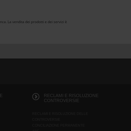
banca. La vendita dei prodotti e dei servizi è
E
RECLAMI E RISOLUZIONE
CONTROVERSIE
RECLAMI E RISOLUZIONE DELLE
CONTROVERSIE
CONCILIAZIONE PERMANENTE