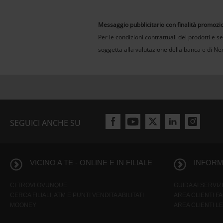
Messaggio pubblicitario con finalità promozi
Per le condizioni contrattuali dei prodotti e serv
soggetta alla valutazione della banca e di Nex
SEGUICI ANCHE SU
VICINO A TE - ONLINE E IN FILIALE
INFORMA
CI TROVI OVUNQUE
GUIDA AI SERVIZI
CERCA FILIALI, ATM E PUNTI VENDITA ABILITATI
AREA CLIENTI F
MOONEY
AREA CLIENTI L