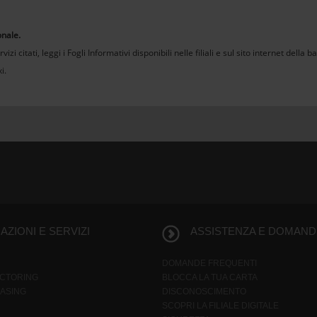
onale.
izi citati, leggi i Fogli Informativi disponibili nelle filiali e sul sito internet della 
i.
ZIONI E SERVIZI
ASSISTENZA E DOMAND
DOMANDE FREQUENTI
ACTORING
BLOCCA LA TUA CARTA
EASING
DISCONOSCIMENTO
SCOPRI LA FILIALE DIGITALE