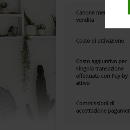
Canone mensile per 
vendita
Costo di attivazione
Costo aggiuntivo per
singola transazione
effettuata con Pay-by-
attivo
Commissioni di
accettazione pagamen