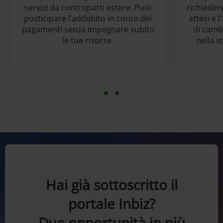
servizi da controparti estere. Puoi
richiedere
posticipare l’addebito in conto dei
attesi e 
pagamenti senza impegnare subito
di cambi
le tue risorse.
nella s
Hai già sottoscritto il
portale Inbiz?
Due opportunità in più