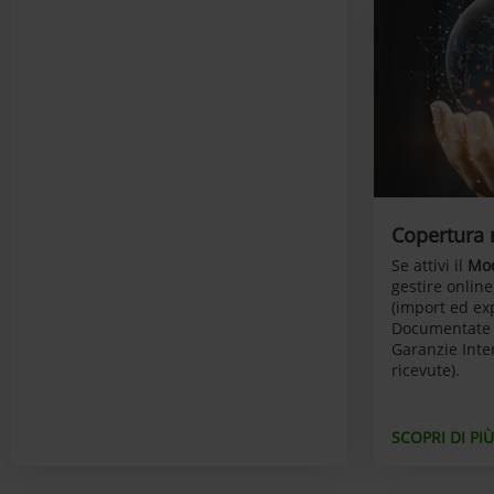
Copertura r
Se attivi il
Mod
gestire onlin
(import ed ex
Documentate (
Garanzie Inter
ricevute).
SCOPRI DI PIÙ