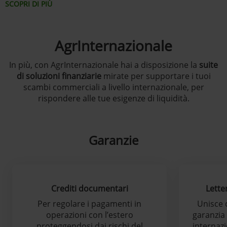
SCOPRI DI PIÙ
AgrInternazionale
In più, con AgrInternazionale hai a disposizione la
suite
di soluzioni finanziarie
mirate per supportare i tuoi
scambi commerciali a livello internazionale, per
rispondere alle tue esigenze di liquidità.
Garanzie
Crediti documentari
Lette
Per regolare i pagamenti in
Unisce 
operazioni con l’estero
garanzia
proteggendosi dai rischi del
internazi