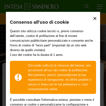
MEN
ACCESSO CLIENTI
Consenso all'uso di cookie
Questo sito utilizza cookie tecnici e, previo consenso
dell’utente, cookie di profilazione al fine di inviare
comunicazioni pubblicitarie personalizzate e consente anche
l'invio di cookie di "terze parti" (impostati da un sito web
diverso da quello visitato).
L'uso dei cookie ha la durata di 1 anno.
Cliccando sulla [x] di chiusura del banner, non
acconsenti all’uso dei cookie di profilazione.
Non potremo, perciò, personalizzare la tua
Prodotti e servizi per i
esperienza di navigazione, né offrirti prodotti o
servizi in linea con le tue preferenze o i tuoi
mercati internazionali
comportamenti online.
Consulenza, operatività e opportunità di
È possibile consultare l'informativa estesa, prestare o meno il
consenso ai cookie o personalizzarne la configurazione e
business