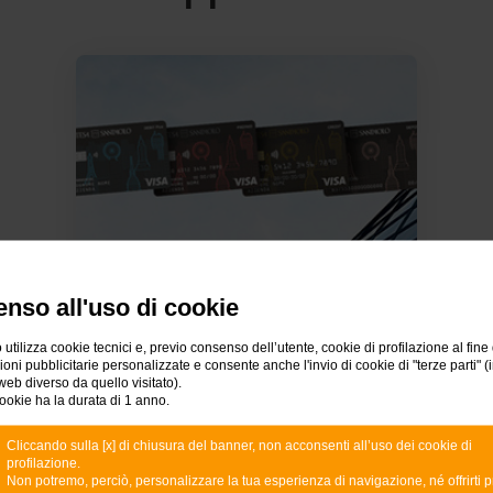
nso all'uso di cookie
Carte di pagamento aziendali
Le carte di credito e prepagate di Intesa
 utilizza cookie tecnici e, previo consenso dell’utente, cookie di profilazione al fine 
Sanpaolo per pagare online, ottenere
ni pubblicitarie personalizzate e consente anche l'invio di cookie di "terze parti" (
anticipi di contante e molto altro.
web diverso da quello visitato).
ookie ha la durata di 1 anno.
Cliccando sulla [x] di chiusura del banner, non acconsenti all’uso dei cookie di
profilazione.
Non potremo, perciò, personalizzare la tua esperienza di navigazione, né offrirti p