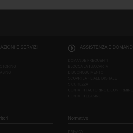
ZIONI E SERVIZI
ASSISTENZA E DOMAND
DOMANDE FREQUENTI
ACTORING
BLOCCA LA TUA CARTA
EASING
DISCONOSCIMENTO
SCOPRI LA FILIALE DIGITALE
SICUREZZA
CONTATTI FACTORING E CONFIRMIN
CONTATTI LEASING
itori
Normative
PRIVACY