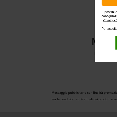
È possibil
configuraz
(
Privacy - 
Per accetta
Ma il
Intesa San
Cont
Messaggio pubblicitario con finalità promozi
Per le condizioni contrattuali dei prodotti e serv