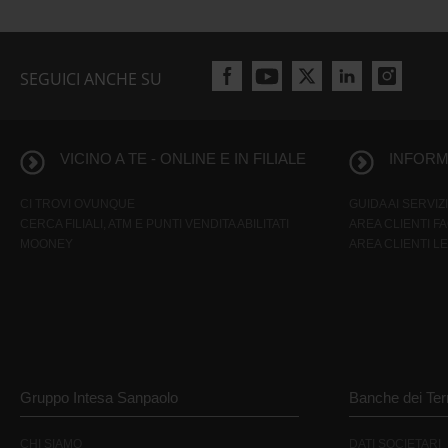
SEGUICI ANCHE SU
VICINO A TE - ONLINE E IN FILIALE
INFORMA
CI TROVI OVUNQUE
GUIDA AI SERVIZI
CERCA FILIALI, ATM E PUNTI VENDITA ABILITATI
AREA CLIENTI F
MOONEY
AREA CLIENTI L
Gruppo Intesa Sanpaolo
Banche dei Terr
CHI SIAMO
DATI SOCIETARI