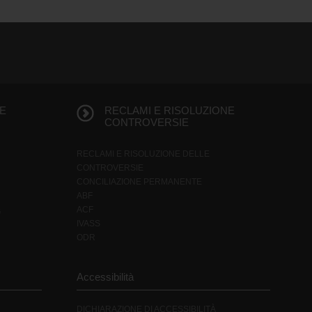
E
RECLAMI E RISOLUZIONE
CONTROVERSIE
RECLAMI E RISOLUZIONE DELLE
CONTROVERSIE
CONCILIAZIONE PERMANENTE
ABF
ACF
G
IVASS
ODR
Accessibilità
DICHIARAZIONE DI ACCESSIBILITÀ