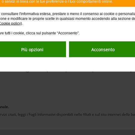
o servizi in linea con le tue preferenze o i tuoi comportamenti online.
SCOPRI DI PIÙ
e consultare l'informativa estesa, prestare o meno il consenso ai cookie o personali
ione e modificare le proprie scelte in qualsiasi momento accedendo alla sezione d
Cookie policy
).
re tutti i cookie, clicca sul pulsante “Acconsento”.
 nostro supporto non finisc
Più opzioni
Acconsento
paolo ti affianca con una selezione di prodotti dedicati
atta il tuo gestore per scoprire cosa possiamo fare pe
onale.
izi citati, leggi i Fogli Informativi disponibili nelle filiali e sul sito internet della 