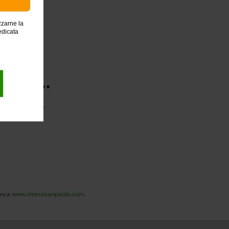
zzarne la
edicata
e qui…
 agli Enti.
r te.
banca
www.intesasanpaolo.com
.