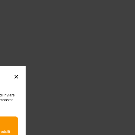
di inviare
impostati
rodotti