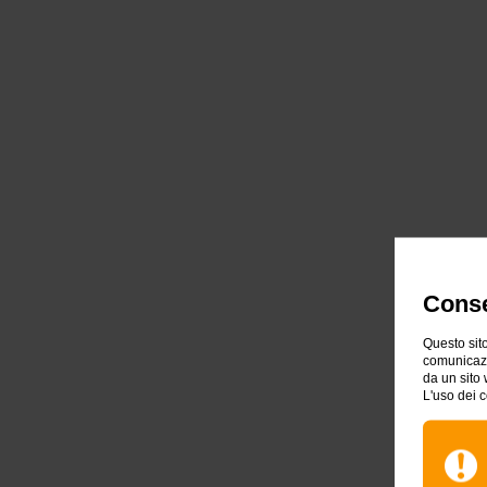
Conse
Questo sito
comunicazio
da un sito 
L'uso dei c