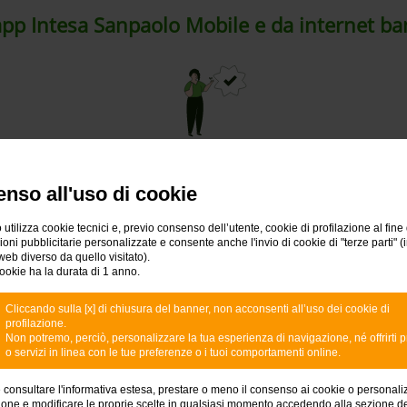
app Intesa Sanpaolo Mobile e da internet b
Scegli
nso all'uso di cookie
ile o da
Nella sezione Prodotti dei Partner a rate
Scegli
scorri le offerte dei nostri partner suddivise
fin
 utilizza cookie tecnici e, previo consenso dell’utente, cookie di profilazione al fine 
per brand
ni pubblicitarie personalizzate e consente anche l'invio di cookie di "terze parti" (
web diverso da quello visitato).
ookie ha la durata di 1 anno.
Cliccando sulla [x] di chiusura del banner, non acconsenti all’uso dei cookie di
SCOPRI XME PRESTITO DIRETTO
profilazione.
Non potremo, perciò, personalizzare la tua esperienza di navigazione, né offrirti p
o servizi in linea con le tue preferenze o i tuoi comportamenti online.
e consultare l'informativa estesa, prestare o meno il consenso ai cookie o personali
ione e modificare le proprie scelte in qualsiasi momento accedendo alla sezione d