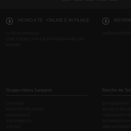
VICINO A TE - ONLINE E IN FILIALE
INFORMA
CI TROVI OVUNQUE
GUIDA AI SERVIZI
CERCA FILIALI, ATM E PUNTI VENDITA ABILITATI
MOONEY
Gruppo Intesa Sanpaolo
Banche dei Terr
CHI SIAMO
DATI SOCIETARI
INVESTOR RELATIONS
BILANCI E RELAZ
GOVERNANCE
COMUNICATI ST
SOSTENIBILITÀ
INFORMAZIONI AG
SOCIALE
OBBLIGAZIONIST