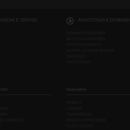
ZIONI E SERVIZI
ASSISTENZA E DOMAND
DOMANDE FREQUENTI
BLOCCA LA TUA CARTA
DISCONOSCIMENTO
SCOPRI LA FILIALE DIGITALE
SICUREZZA
SUCCESSIONI
itori
Normative
PRIVACY
IONI
COOKIES
AMPA
TRASPARENZA
LI AZIONISTI E
PIANI DI SOSTITUZIONE
I
D.LGS. 231/2001