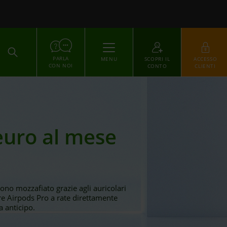
ACCEDI
PARLA
MENU
SCOPRI IL
ACCESSO
CON NOI
CONTO
CLIENTI
euro al mese
ono mozzafiato grazie agli auricolari
e Airpods Pro a rate direttamente
 anticipo.