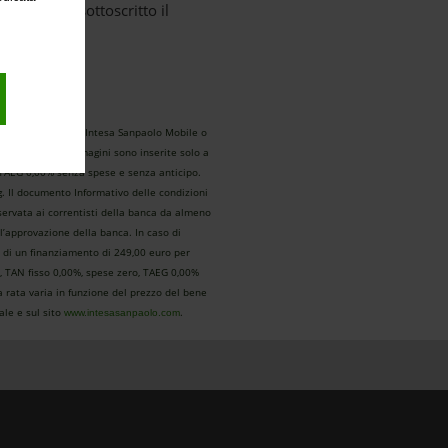
orni, hai sottoscritto il
ettamente dall’app Intesa Sanpaolo Mobile o
corte. Tutte le immagini sono inserite solo a
, TAEG 0,00% senza spese e senza anticipo.
g. Il documento Informativo delle condizioni
riservata ai correntisti della banca da almeno
ll’approvazione della banca. In caso di
o di un finanziamento di 249,00 euro per
i, TAN fisso 0,00%, spese zero, TAEG 0,00%
a rata varia in funzione del prezzo del bene
iale e sul sito
.
www.intesasanpaolo.com