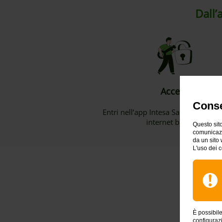
Dall’
Accedi
Conse
Entri nell’app Intesa Sanpaolo Mob
internet banking
Questo sito
comunicazio
da un sito 
L'uso dei c
È possibil
configuraz