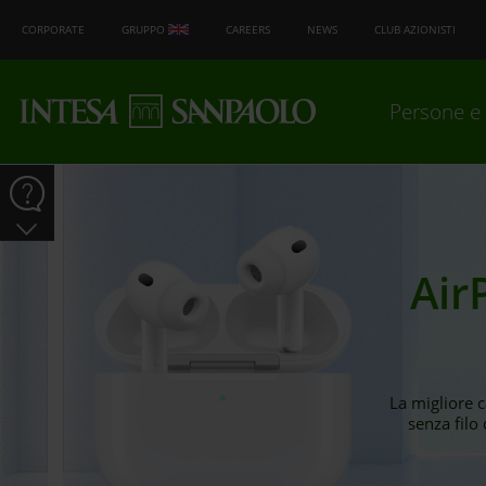
CORPORATE
GRUPPO
CAREERS
NEWS
CLUB AZIONISTI
Persone e 
Air
La migliore 
senza filo