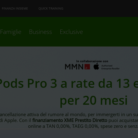
FINANZA INSIEME
QUICK TRAINING
Famiglie
Business
Exclusive
Pods Pro 3 a rate da 13 
per 20 mesi
cancellazione attiva del rumore al mondo, per immergerti in un su
 di Apple. Con il
finanziamento XME Prestito Diretto
puoi acquistar
online a TAN 0,00%, TAEG 0,00%, spese zero e senza