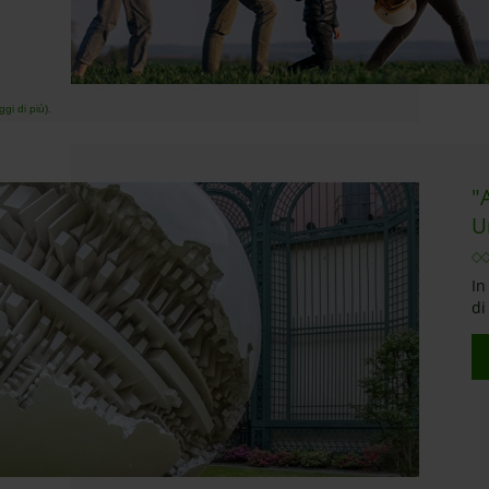
gi di più).
"
U
In
di