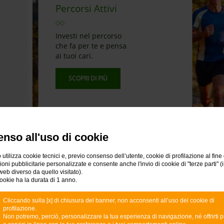
Percorsi Attivi
Investi nel percorso
che fa per te e pensa
ai tuoi cari.
SCOPRI DI PIÙ
e (Leggi di
nso all'uso di cookie
.it/gc-legal
Messaggio pubblicitario con finalità promozionale.
 utilizza cookie tecnici e, previo consenso dell’utente, cookie di profilazione al fine 
ni pubblicitarie personalizzate e consente anche l'invio di cookie di "terze parti" (
web diverso da quello visitato).
A
ookie ha la durata di 1 anno.
Cliccando sulla [x] di chiusura del banner, non acconsenti all’uso dei cookie di
Sc
profilazione.
co
Non potremo, perciò, personalizzare la tua esperienza di navigazione, né offrirti p