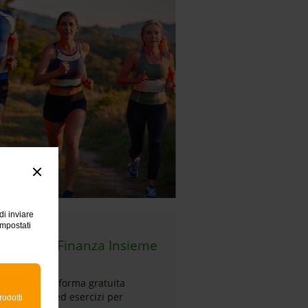
di inviare
impostati
llenati su Finanza Insieme
opri la piattaforma gratuita
n contenuti ed esercizi per
rodotti