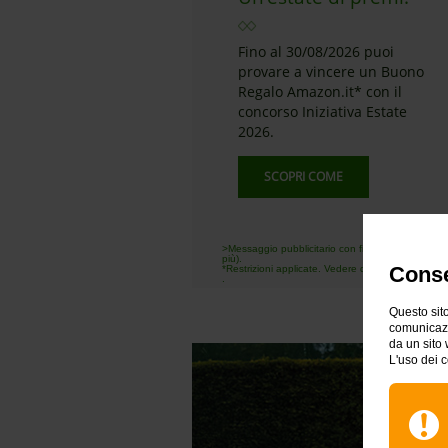
Fino al 30/08/2026 puoi
provare a vincere un Buono
Regalo Amazon.it* con il
concorso Iniziativa Estate
2026.
SCOPRI COME
>Messaggio pubblicitario con finalità promozional
più).
Conse
*Restrizioni applicate. Vedere dettagli su: amazon
.
Questo sito
comunicazio
da un sito 
L'uso dei c