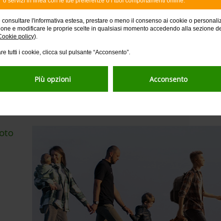
o servizi in linea con le tue preferenze o i tuoi comportamenti online.
ra
co
e consultare l'informativa estesa, prestare o meno il consenso ai cookie o personali
ione e modificare le proprie scelte in qualsiasi momento accedendo alla sezione d
Cookie policy
).
re tutti i cookie, clicca sul pulsante “Acconsento”.
Più opzioni
Acconsento
oto