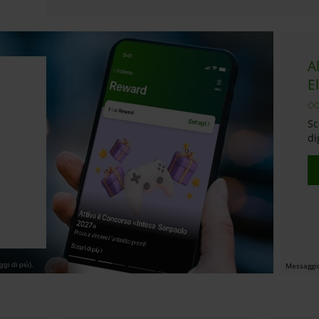
A
E
Sc
di
gi di più).
Messaggio