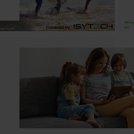
Messagg
più)
ggi di più).