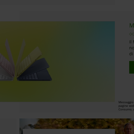
M
Il
no
di
Messaggio 
pagine web
Consumo, a