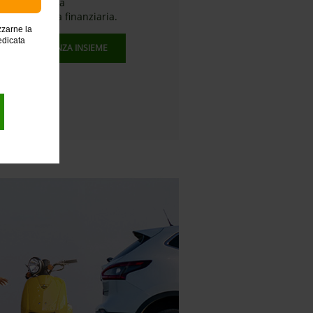
fforzare la tua
nsapevolezza finanziaria.
zzarne la
edicata
SCOPRI FINANZA INSIEME