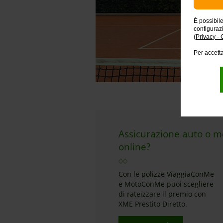
È possibil
configuraz
(
Privacy - 
Per accetta
Assicurazione auto o m
online?
Con le polizze ViaggiaConMe
e MotoConMe puoi scegliere
di rateizzare il premio con
XME Prestito Diretto.