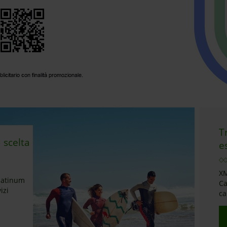
T
a scelta
e
XM
latinum
Ca
izi
ca