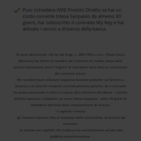
Puoi richiedere XME Prestito Diretto se hai un
conto corrente Intesa Sanpaolo da almeno 30
giorni, hai sottoscritto il contratto My Key e hai
attivato i servizi a distanza della banca.
Ai sensi dell’articolo 125 ter del D.lgs. n. 385/1993 e s.m.i. (Testo Unico
Bancario), hai diritto di recedere dal contratto di credito, senza dare
alcuna motivazione, entro 14 giorni di calendario dalla data di conclusione
del contratto stesso.
Per recedere puoi utilizzare l’apposita funzione presente sul Servizio a
distanza o le ulteriori modalità contrattualmente previste. Se il contratto
ha avuto esecuzione in tutto o in parte, devi restituire alla Banca – tramite
bonifico bancario o addebito sul conto Intesa Sanpaolo - entro 30 giorni di
calendario dall’invio della comunicazione di recesso:
- il capitale ricevuto;
- gli interessi maturati fino al momento della restituzione, se previsti dal
contratto;
- le somme non ripetibili che la Banca ha eventualmente versato alla
pubblica amministrazione.