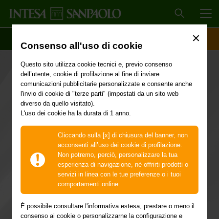
MEN
SCOPRI IL CONTO
ACCESSO CLIENTI
Consenso all'uso di cookie
Questo sito utilizza cookie tecnici e, previo consenso
dell’utente, cookie di profilazione al fine di inviare
comunicazioni pubblicitarie personalizzate e consente anche
l'invio di cookie di "terze parti" (impostati da un sito web
diverso da quello visitato).
iPhone 17 Pro Max
L'uso dei cookie ha la durata di 1 anno.
256 GB blu profondo
Cliccando sulla [x] di chiusura del banner, non
acconsenti all’uso dei cookie di profilazione.
Non potremo, perciò, personalizzare la tua
a rate da 70 euro al
esperienza di navigazione, né offrirti prodotti o
servizi in linea con le tue preferenze o i tuoi
comportamenti online.
mese per 20 mesi
È possibile consultare l'informativa estesa, prestare o meno il
consenso ai cookie o personalizzarne la configurazione e