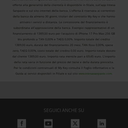
offerte alla generalità della clientela è disponibile in filiale, sull’app Intesa
Sanpaolo e sul sito internet della banca. L’offerta è riservata ai correntisti
della banca da almeno 30 giorni, titolari del contratto My Key e che hanno
attivato i servizi a distanza. La concessione del finanziamento è
subordinata all’approvazione della banca. Esempio rappresentativo di un
finanziamento di 1389,00 euro per l’acquisto di iPhone 17 Pro Max 256 GB
blu profondo a TAN 0,00% e TAEG 0,00%. Importo totale del credito
1389,00 euro, durata del finanziamento 20 mesi, TAN fisso 0,00%, spese
zero, TAEG 0,00%, costo totale del credito 0,00 euro. Importo totale dovuto
dal cliente 1389,00 euro. Importo rata mensile pari a 69,45 euro. L’importo
della rata varia in funzione del prezzo del bene e della durata prescelta.
Per le condizioni contrattuali di My Key consulta il Foglio informativo e la
Guida ai servizi disponibili in Filiale e sul sito
.
www.intesasanpaolo.com
SEGUICI ANCHE SU