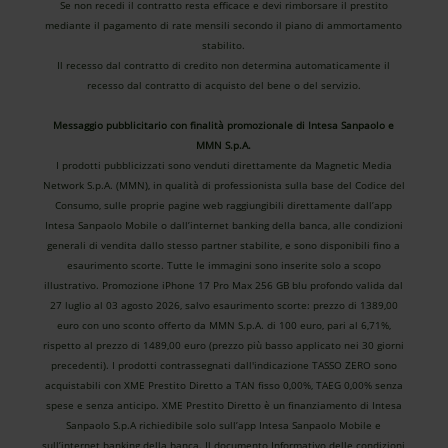
Se non recedi il contratto resta efficace e devi rimborsare il prestito
mediante il pagamento di rate mensili secondo il piano di ammortamento
stabilito.
Il recesso dal contratto di credito non determina automaticamente il
recesso dal contratto di acquisto del bene o del servizio.
Messaggio pubblicitario con finalità promozionale di Intesa Sanpaolo e
MMN S.p.A.
I prodotti pubblicizzati sono venduti direttamente da Magnetic Media
Network S.p.A. (MMN), in qualità di professionista sulla base del Codice del
Consumo, sulle proprie pagine web raggiungibili direttamente dall’app
Intesa Sanpaolo Mobile o dall’internet banking della banca, alle condizioni
generali di vendita dallo stesso partner stabilite, e sono disponibili fino a
esaurimento scorte. Tutte le immagini sono inserite solo a scopo
illustrativo. Promozione iPhone 17 Pro Max 256 GB blu profondo valida dal
27 luglio al 03 agosto 2026, salvo esaurimento scorte: prezzo di 1389,00
euro con uno sconto offerto da MMN S.p.A. di 100 euro, pari al 6,71%,
rispetto al prezzo di 1489,00 euro (prezzo più basso applicato nei 30 giorni
precedenti). I prodotti contrassegnati dall'indicazione TASSO ZERO sono
acquistabili con XME Prestito Diretto a TAN fisso 0,00%, TAEG 0,00% senza
spese e senza anticipo. XME Prestito Diretto è un finanziamento di Intesa
Sanpaolo S.p.A richiedibile solo sull’app Intesa Sanpaolo Mobile e
sull’internet banking della banca. Il documento Informativo delle condizioni