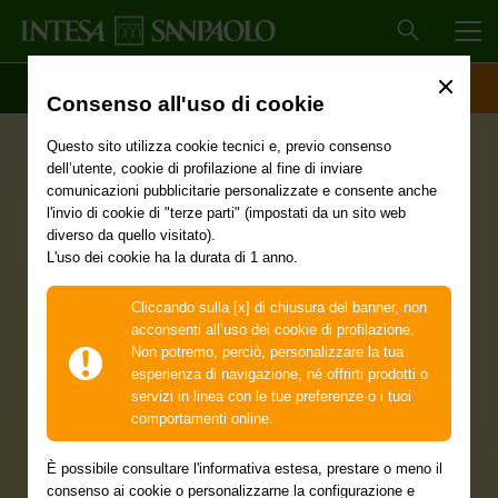
MEN
SCOPRI IL CONTO
ACCESSO CLIENTI
Consenso all'uso di cookie
Questo sito utilizza cookie tecnici e, previo consenso
dell’utente, cookie di profilazione al fine di inviare
comunicazioni pubblicitarie personalizzate e consente anche
l'invio di cookie di "terze parti" (impostati da un sito web
diverso da quello visitato).
Garmin Smartwatch
L'uso dei cookie ha la durata di 1 anno.
Instinct® 3 - 45 mm
Cliccando sulla [x] di chiusura del banner, non
acconsenti all’uso dei cookie di profilazione.
Non potremo, perciò, personalizzare la tua
Solar a rate da 18
esperienza di navigazione, né offrirti prodotti o
servizi in linea con le tue preferenze o i tuoi
comportamenti online.
euro al mese per 20
È possibile consultare l'informativa estesa, prestare o meno il
consenso ai cookie o personalizzarne la configurazione e