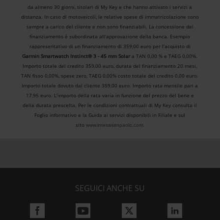
da almeno 30 giorni, titolari di My Key e che hanno attivato i servizi a
distanza. In caso di motoveicoli, le relative spese di immatricolazione sono
sempre a carico del cliente e non sono finanziabili. La concessione del
finanziamento è subordinata all’approvazione della banca. Esempio
rappresentativo di un finanziamento di 359,00 euro per l’acquisto di
Garmin Smartwatch Instinct® 3 - 45 mm Solar
a TAN 0,00 % e TAEG 0,00%.
Importo totale del credito 359,00 euro, durata del finanziamento 20 mesi,
TAN fisso 0,00%, spese zero, TAEG 0,00% costo totale del credito 0,00 euro.
Importo totale dovuto dal cliente 359,00 euro. Importo rata mensile pari a
17,95 euro. L’importo della rata varia in funzione del prezzo del bene e
della durata prescelta. Per le condizioni contrattuali di My Key consulta il
Foglio informativo e la Guida ai servizi disponibili in Filiale e sul
sito
.
www.intesasanpaolo.com
SEGUICI ANCHE SU