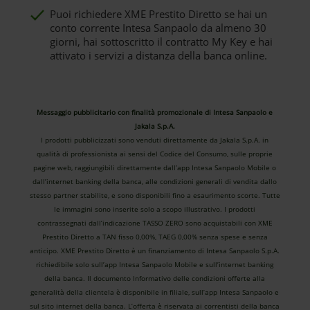
Puoi richiedere XME Prestito Diretto se hai un
conto corrente Intesa Sanpaolo da almeno 30
giorni, hai sottoscritto il contratto My Key e hai
attivato i servizi a distanza della banca online.
Messaggio pubblicitario con finalità promozionale di Intesa Sanpaolo e
Jakala S.p.A.
I prodotti pubblicizzati sono venduti direttamente da Jakala S.p.A. in
qualità di professionista ai sensi del Codice del Consumo, sulle proprie
pagine web, raggiungibili direttamente dall’app Intesa Sanpaolo Mobile o
dall’internet banking della banca, alle condizioni generali di vendita dallo
stesso partner stabilite, e sono disponibili fino a esaurimento scorte. Tutte
le immagini sono inserite solo a scopo illustrativo. I prodotti
contrassegnati dall’indicazione TASSO ZERO sono acquistabili con XME
Prestito Diretto a TAN fisso 0,00%, TAEG 0,00% senza spese e senza
anticipo. XME Prestito Diretto è un finanziamento di Intesa Sanpaolo S.p.A.
richiedibile solo sull’app Intesa Sanpaolo Mobile e sull’internet banking
della banca. Il documento Informativo delle condizioni offerte alla
generalità della clientela è disponibile in filiale, sull’app Intesa Sanpaolo e
sul sito internet della banca. L’offerta è riservata ai correntisti della banca