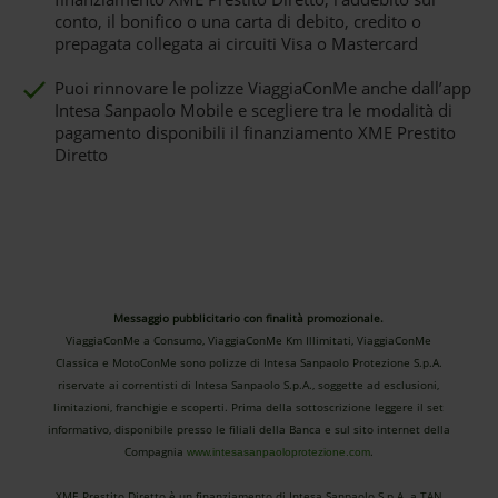
conto, il bonifico o una carta di debito, credito o
prepagata collegata ai circuiti Visa o Mastercard
Puoi rinnovare le polizze ViaggiaConMe anche dall’app
Intesa Sanpaolo Mobile e scegliere tra le modalità di
pagamento disponibili il finanziamento XME Prestito
Diretto
Messaggio pubblicitario con finalità promozionale.
ViaggiaConMe a Consumo, ViaggiaConMe Km Illimitati, ViaggiaConMe
Classica e MotoConMe sono polizze di Intesa Sanpaolo Protezione S.p.A.
riservate ai correntisti di Intesa Sanpaolo S.p.A., soggette ad esclusioni,
limitazioni, franchigie e scoperti. Prima della sottoscrizione leggere il set
informativo, disponibile presso le filiali della Banca e sul sito internet della
Compagnia
.
www.intesasanpaoloprotezione.com
XME Prestito Diretto è un finanziamento di Intesa Sanpaolo S.p.A. a TAN