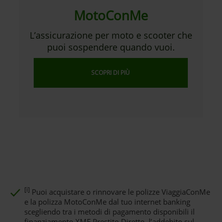
MotoConMe
L’assicurazione per moto e scooter che
puoi sospendere quando vuoi.
SCOPRI DI PIÙ
[i]
Puoi acquistare o rinnovare le polizze ViaggiaConMe
e la polizza MotoConMe dal tuo internet banking
scegliendo tra i metodi di pagamento disponibili il
finanziamento XME Prestito Diretto, l’addebito sul