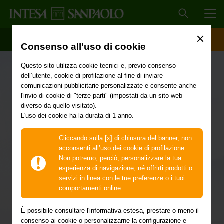
MEN
SCOPRI IL CONTO
ACCESSO CLIENTI
Consenso all'uso di cookie
Questo sito utilizza cookie tecnici e, previo consenso
dell’utente, cookie di profilazione al fine di inviare
I tuoi viaggi,
comunicazioni pubblicitarie personalizzate e consente anche
l'invio di cookie di "terze parti" (impostati da un sito web
diverso da quello visitato).
senza pensieri a
L'uso dei cookie ha la durata di 1 anno.
tasso 0
Cliccando sulla [x] di chiusura del banner, non
acconsenti all’uso dei cookie di profilazione.
Non potremo, perciò, personalizzare la tua
esperienza di navigazione, né offrirti prodotti o
servizi in linea con le tue preferenze o i tuoi
Con ViaggiaConMe e MotoConMe puoi scegliere
comportamenti online.
direttamente online di pagare la tua assicurazione auto o
moto con un finanziamento a TAN 0,00% e TAEG 0,00%.
È possibile consultare l'informativa estesa, prestare o meno il
consenso ai cookie o personalizzarne la configurazione e