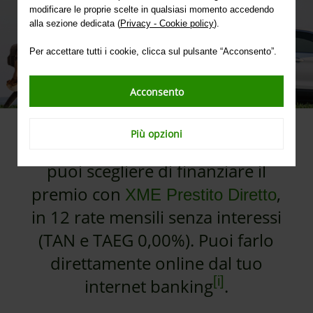
modificare le proprie scelte in qualsiasi momento accedendo
alla sezione dedicata (
Privacy - Cookie policy
).
Per accettare tutti i cookie, clicca sul pulsante “Acconsento”.
Acconsento
Più opzioni
Quando acquisti l’assicurazione,
puoi scegliere di finanziare il
premio con
,
XME Prestito Diretto
in 12 rate mensili senza interessi
(TAN e TAEG 0,00%). Puoi farlo
direttamente online dal tuo
[i]
internet banking
.