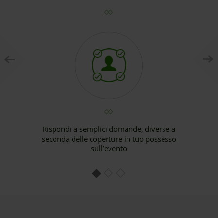
i
o
u
s
Rispondi a semplici domande, diverse a
seconda delle coperture in tuo possesso
sull’evento