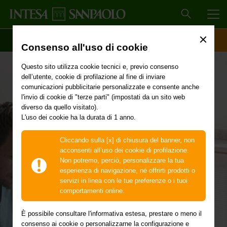
MEN
SCOPRI IL CONTO
ACCESSO CLIENTI
Consenso all'uso di cookie
Questo sito utilizza cookie tecnici e, previo consenso
dell’utente, cookie di profilazione al fine di inviare
Segnalazione
comunicazioni pubblicitarie personalizzate e consente anche
l'invio di cookie di "terze parti" (impostati da un sito web
diverso da quello visitato).
Sinistro
L'uso dei cookie ha la durata di 1 anno.
Cliccando sulla [x] di chiusura del banner, non
acconsenti all’uso dei cookie di profilazione.
Segnala in pochi passi un sinistro
Non potremo, perciò, personalizzare la tua
sulla tua polizza danni
esperienza di navigazione, né offrirti prodotti o
servizi in linea con le tue preferenze o i tuoi
Lo puoi fare direttamente dalla banca online: ti guidiamo
comportamenti online.
nella segnalazione dalla descrizione dell’evento fino
all’invio dei documenti necessari.
È possibile consultare l'informativa estesa, prestare o meno il
consenso ai cookie o personalizzarne la configurazione e