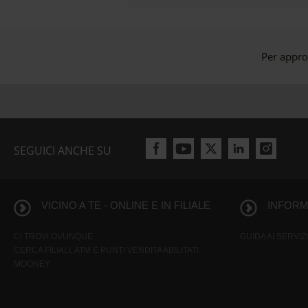
Per appro
SEGUICI ANCHE SU
VICINO A TE - ONLINE E IN FILIALE
INFORMA
CI TROVI OVUNQUE
GUIDA AI SERVIZI
CERCA FILIALI, ATM E PUNTI VENDITA ABILITATI
MOONEY