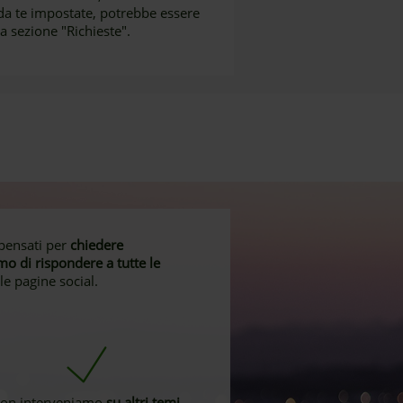
da te impostate, potrebbe essere
la sezione "Richieste".
pensati per
chiedere
o di rispondere a tutte le
lle pagine social.
on interveniamo
su altri temi
,