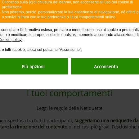
Cliccando sulla [x] di chiusura del banner, non acconsenti all’uso dei cookie di
 dei prodotti e servizi citati è necessario consultare i fogli informa
profilazione.
banca e presso le filiali italiane.
Non potremo, perciò, personalizzare la tua esperienza di navigazione, né offrirti p
o servizi in linea con le tue preferenze o i tuoi comportamenti online.
e consultare l'informativa estesa, prestare o meno il consenso ai cookie o personali
Vuoi presentare un reclamo?
ione e modificare le proprie scelte in qualsiasi momento accedendo alla sezione d
Cookie policy
).
re tutti i cookie, clicca sul pulsante “Acconsento”.
possibile inviare una comunicazione scritta per posta ordinaria a 
 un’email alla casella di posta elettronica reclami@intesasanpao
ta (PEC) reclami@pec.intesasanpaolo; è anche disponibile il nume
Più opzioni
Acconsento
I tuoi comportamenti
Leggi le regole della Netiquette
 rispettosa tra tutti i partecipanti,
suggeriamo una netiquette da 
are la rimozione del contenuto
o, nei casi più gravi, l’esclusione