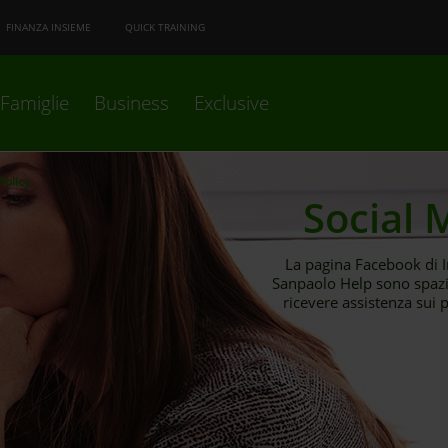
FINANZA INSIEME
QUICK TRAINING
Famiglie
Business
Exclusive
Policy
Social 
La pagina Facebook di In
Sanpaolo Help sono spazi
ricevere assistenza sui pr