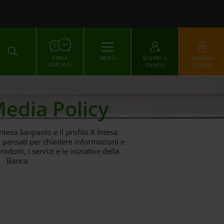
ACCEDI
PARLA
MENU
SCOPRI IL
ACCESSO
CON NOI
CONTO
CLIENTI
Media Policy
tesa Sanpaolo e il profilo X Intesa
 pensati per chiedere informazioni e
odotti, i servizi e le iniziative della
Banca.