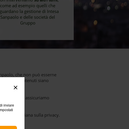
come ad esempio quelli che
iguardano la gestione di Intesa
Sanpaolo e delle società del
Gruppo
 Sanpaolo, che non può esserne
ima che i contenuti siano
nte, ma non ne assicuriamo
di inviare
impostati
ormativa italiana sulla privacy.