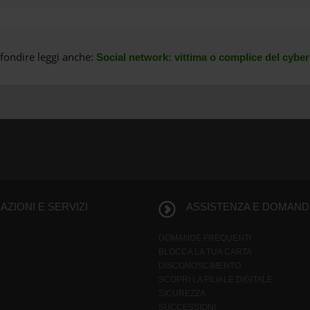
fondire leggi anche:
Social network: vittima o complice del cybe
ZIONI E SERVIZI
ASSISTENZA E DOMAND
DOMANDE FREQUENTI
BLOCCA LA TUA CARTA
DISCONOSCIMENTO
SCOPRI LA FILIALE DIGITALE
SICUREZZA
SUCCESSIONI