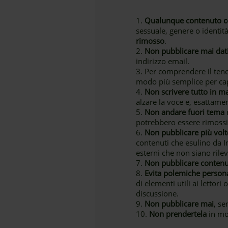
1.
Qualunque contenuto co
sessuale, genere o identità 
rimosso
.
2.
Non pubblicare mai dati
indirizzo email.
3. Per comprendere il tenor
modo più semplice per cap
4.
Non scrivere tutto in m
alzare la voce e, esattam
5.
Non andare fuori tema
r
potrebbero essere rimossi
6.
Non pubblicare più vol
contenuti che esulino da I
esterni che non siano rilev
7.
Non pubblicare contenut
8.
Evita polemiche persona
di elementi utili ai lettor
discussione.
9.
Non pubblicare mai
, se
10.
Non prendertela
in mo