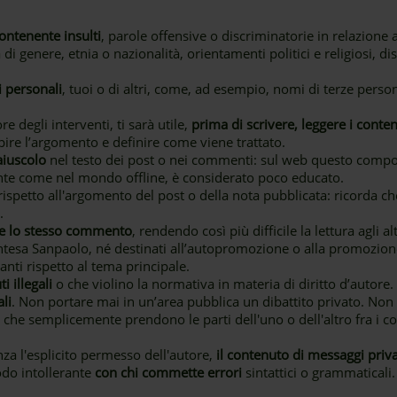
ntenente insulti
, parole offensive o discriminatorie in relazione
di genere, etnia o nazionalità, orientamenti politici e religiosi, di
 personali
, tuoi o di altri, come, ad esempio, nomi di terze perso
e degli interventi, ti sarà utile,
prima di scrivere, leggere i conten
ire l’argomento e definire come viene trattato.
aiuscolo
nel testo dei post o nei commenti: sul web questo comp
ente come nel mondo offline, è considerato poco educato.
ispetto all'argomento del post o della nota pubblicata: ricorda ch
.
te lo stesso commento
, rendendo così più difficile la lettura agli a
ntesa Sanpaolo, né destinati all’autopromozione o alla promozione
anti rispetto al tema principale.
i illegali
o che violino la normativa in materia di diritto d’autore.
li
. Non portare mai in un’area pubblica un dibattito privato. Non
i o che semplicemente prendono le parti dell'uno o dell'altro fra i 
nza l'esplicito permesso dell'autore,
il contenuto di messaggi priva
do intollerante
con chi commette errori
sintattici o grammaticali.