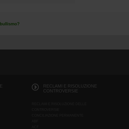
rbullismo?
E
RECLAMI E RISOLUZIONE
CONTROVERSIE
RECLAMI E RISOLUZIONE DELLE
CONTROVERSIE
CONCILIAZIONE PERMANENTE
ABF
ACF