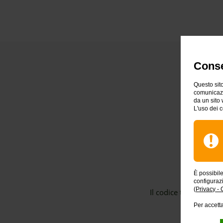
Conse
Questo sito
comunicazio
da un sito 
L'uso dei c
È possibil
configuraz
(
Privacy - 
Il codice titolare che
Per accetta