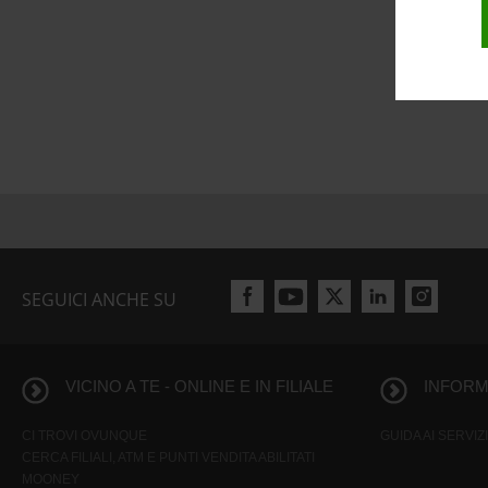
SEGUICI ANCHE SU
VICINO A TE - ONLINE E IN FILIALE
INFORMA
CI TROVI OVUNQUE
GUIDA AI SERVIZI
CERCA FILIALI, ATM E PUNTI VENDITA ABILITATI
MOONEY