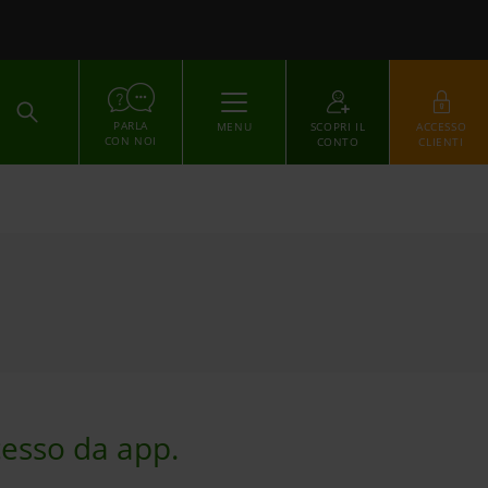
ACCEDI
PARLA
MENU
SCOPRI IL
ACCESSO
CON NOI
CONTO
CLIENTI
cesso da app.