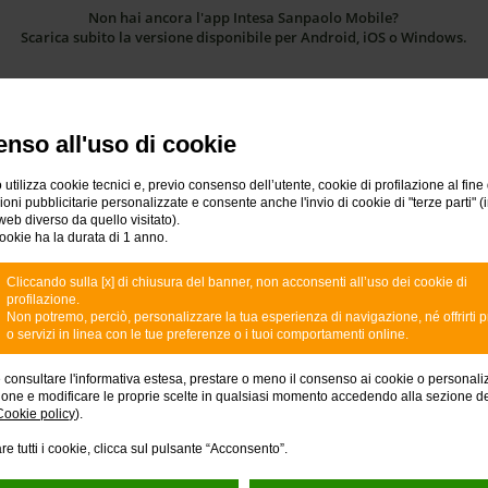
Non hai ancora l'app Intesa Sanpaolo Mobile?
Scarica subito la versione disponibile per Android, iOS o Windows.
nso all'uso di cookie
Se hai scelto l’O-Key SMS ti servono
 utilizza cookie tecnici e, previo consenso dell’utente, cookie di profilazione al fine 
ni pubblicitarie personalizzate e consente anche l'invio di cookie di "terze parti" (
web diverso da quello visitato).
ookie ha la durata di 1 anno.
Cliccando sulla [x] di chiusura del banner, non acconsenti all’uso dei cookie di
profilazione.
Non potremo, perciò, personalizzare la tua esperienza di navigazione, né offrirti p
o servizi in linea con le tue preferenze o i tuoi comportamenti online.
e consultare l'informativa estesa, prestare o meno il consenso ai cookie o personali
ione e modificare le proprie scelte in qualsiasi momento accedendo alla sezione d
Cookie policy
).
 trovi sul tuo contratto My Key
Il tuo cellulare o
re tutti i cookie, clicca sul pulsante “Acconsento”.