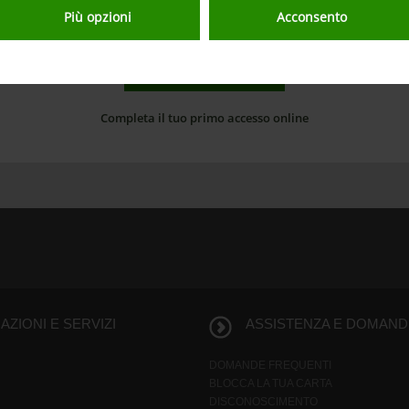
Più opzioni
Acconsento
CREA IL PIN ED ENTRA
Completa il tuo primo accesso online
ZIONI E SERVIZI
ASSISTENZA E DOMAND
DOMANDE FREQUENTI
BLOCCA LA TUA CARTA
DISCONOSCIMENTO