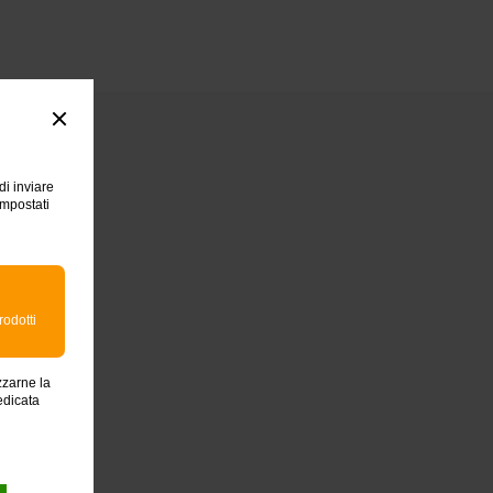
:
di inviare
impostati
rodotti
zzarne la
edicata
 smartphone