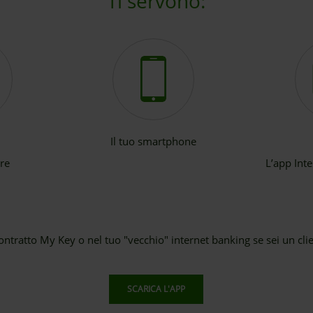
Ti servono:
Il tuo smartphone
are
L’app Int
l contratto My Key o nel tuo "vecchio" internet banking se sei un cl
SCARICA L'APP