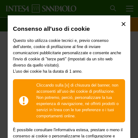
MEN
SCOPRI IL CONTO
ACCESSO CLIENTI
Consenso all'uso di cookie
Bonus Intesa Sanpaolo
Questo sito utilizza cookie tecnici e, previo consenso
Life
dell’utente, cookie di profilazione al fine di inviare
comunicazioni pubblicitarie personalizzate e consente anche
l'invio di cookie di "terze parti" (impostati da un sito web
diverso da quello visitato).
L'uso dei cookie ha la durata di 1 anno.
Al via il Bonus Intesa Sanpaolo Life per tutti i clienti
che,
nel periodo tra il 27 luglio e l'11 dicembre
Cliccando sulla [x] di chiusura del banner, non
2020
, sottoscriveranno un nuovo contratto o
acconsenti all’uso dei cookie di profilazione.
effettueranno un versamento aggiuntivo su:
Non potremo, perciò, personalizzare la tua
esperienza di navigazione, né offrirti prodotti o
Prospettiva Sostenibile
servizi in linea con le tue preferenze o i tuoi
comportamenti online.
Doppio Centro
Insurance
È possibile consultare l'informativa estesa, prestare o meno il
ValorePro
Insurance
consenso ai cookie o personalizzarne la configurazione e