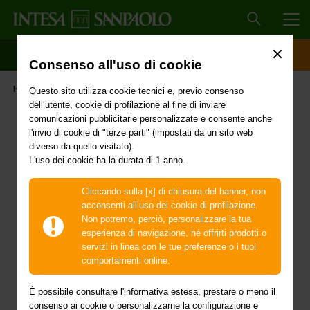
MEN
SCOPRI IL CONTO
ACCESSO CLIENTI
Consenso all'uso di cookie
Fai la spesa contactless
Home
Covid-19
Questo sito utilizza cookie tecnici e, previo consenso
dell’utente, cookie di profilazione al fine di inviare
comunicazioni pubblicitarie personalizzate e consente anche
Emergenza Covid-19:
l'invio di cookie di "terze parti" (impostati da un sito web
diverso da quello visitato).
fai la spesa contactless
L'uso dei cookie ha la durata di 1 anno.
con le carte Intesa
Cliccando sulla [x] di chiusura del banner, non
acconsenti all’uso dei cookie di profilazione.
Sanpaolo abilitate
Non potremo, perciò, personalizzare la tua
esperienza di navigazione, né offrirti prodotti o
servizi in linea con le tue preferenze o i tuoi
comportamenti online.
Con la tecnologia contactless paghi con un
gesto al supermercato e
È possibile consultare l'informativa estesa, prestare o meno il
consenso ai cookie o personalizzarne la configurazione e