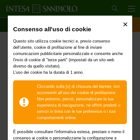
MEN
SCOPRI IL CONTO
ACCESSO CLIENTI
Consenso all'uso di cookie
Intesa Sanpaolo vince il
Questo sito utilizza cookie tecnici e, previo consenso
premio MF Innovation
dell’utente, cookie di profilazione al fine di inviare
comunicazioni pubblicitarie personalizzate e consente anche
Awards 2019
l'invio di cookie di "terze parti" (impostati da un sito web
diverso da quello visitato).
L'uso dei cookie ha la durata di 1 anno.
in 4 categorie.
XME Pay per i piccoli, XME
Cliccando sulla [x] di chiusura del banner, non
acconsenti all’uso dei cookie di profilazione.
dindi
e BANCOMAT
Non potremo, perciò, personalizzare la tua
esperienza di navigazione, né offrirti prodotti o
Pay® XME COMMERCE,
servizi in linea con le tue preferenze o i tuoi
comportamenti online.
ForFunding i prodotti e
È possibile consultare l'informativa estesa, prestare o meno il
consenso ai cookie o personalizzarne la configurazione e