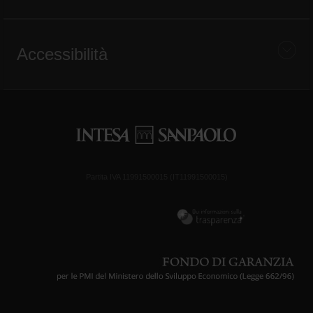
Accessibilità
Partita IVA 11991500015 (IT11991500015)