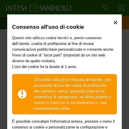
MEN
SCOPRI IL CONTO
ACCESSO CLIENTI
Consenso all'uso di cookie
Comunicazione ai
Questo sito utilizza cookie tecnici e, previo consenso
portatori della Carta
dell’utente, cookie di profilazione al fine di inviare
comunicazioni pubblicitarie personalizzate e consente anche
Flash al Portatore
l'invio di cookie di "terze parti" (impostati da un sito web
diverso da quello visitato).
L'uso dei cookie ha la durata di 1 anno.
Ricaricabile e della Carta
Flash Banca 5
Cliccando sulla [x] di chiusura del banner, non
acconsenti all’uso dei cookie di profilazione.
Non potremo, perciò, personalizzare la tua
esperienza di navigazione, né offrirti prodotti o
servizi in linea con le tue preferenze o i tuoi
A seguito dell’entrata in vigore della normativa
comportamenti online.
introdotta dalla V Direttiva Antiriciclaggio, per poter
mantenere attive le carte al portatore, la Banca è
È possibile consultare l'informativa estesa, prestare o meno il
tenuta ad effettuare l’identificazione e l’adeguata
consenso ai cookie o personalizzarne la configurazione e