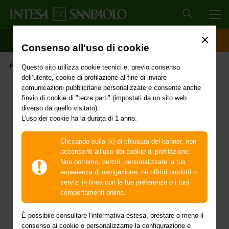
MEN
SCOPRI IL CONTO
ACCESSO CLIENTI
Consenso all'uso di cookie
Fondo Emergenza Imprese Sardegna
Home
Covid-19
Questo sito utilizza cookie tecnici e, previo consenso
dell’utente, cookie di profilazione al fine di inviare
comunicazioni pubblicitarie personalizzate e consente anche
Fondo Emergenza
l'invio di cookie di "terze parti" (impostati da un sito web
diverso da quello visitato).
Imprese Sardegna
L'uso dei cookie ha la durata di 1 anno.
Cliccando sulla [x] di chiusura del banner, non
acconsenti all’uso dei cookie di profilazione.
Non potremo, perciò, personalizzare la tua
esperienza di navigazione, né offrirti prodotti o
servizi in linea con le tue preferenze o i tuoi
comportamenti online.
Supportare sul territorio regionale la ripresa
economica delle attività imprenditoriali, migliorando
È possibile consultare l'informativa estesa, prestare o meno il
la solidità finanziaria delle imprese e contrastando
consenso ai cookie o personalizzarne la configurazione e