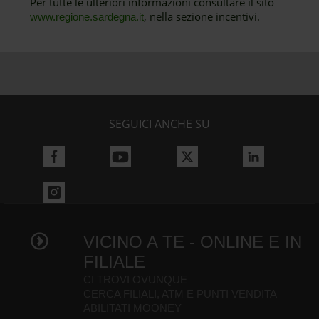
Per tutte le ulteriori informazioni consultare il sito
, nella sezione incentivi.
www.regione.sardegna.it
SEGUICI ANCHE SU
VICINO A TE - ONLINE E IN
FILIALE
CI TROVI OVUNQUE
CERCA FILIALI, ATM E PUNTI VENDITA
ABILITATI MOONEY