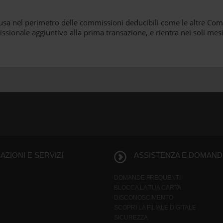
usa nel perimetro delle commissioni deducibili come le altre Com
sionale aggiuntivo alla prima transazione, e rientra nei soli mesi
ZIONI E SERVIZI
ASSISTENZA E DOMAND
DOMANDE FREQUENTI
BLOCCA LA TUA CARTA
DISCONOSCIMENTO
SCOPRI LA FILIALE DIGITALE
SICUREZZA