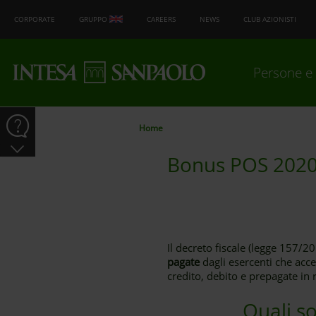
CORPORATE
GRUPPO
CAREERS
NEWS
CLUB AZIONISTI
Persone e 
Home
Bonus POS 2020: 
Il decreto fiscale (legge 157/2
pagate
dagli esercenti che acc
credito, debito e prepagate in r
Quali so