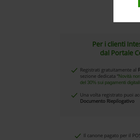
Per
Per i clienti In
dal Portale
Registrati gratuitamente al
sezione dedicata
“
Novità nor
del 30% sui pagamenti digitali
Una volta registrato puoi ac
Documento Riepilogativo
Il canone pagato per il POS 