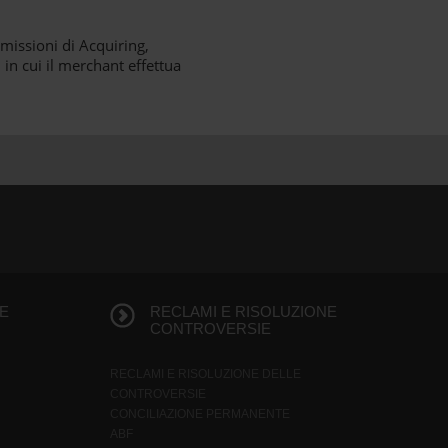
missioni di Acquiring,
 in cui il merchant effettua
E
RECLAMI E RISOLUZIONE
CONTROVERSIE
RECLAMI E RISOLUZIONE DELLE
CONTROVERSIE
CONCILIAZIONE PERMANENTE
ABF