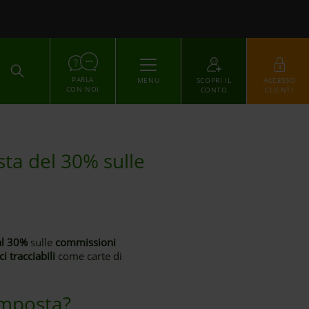
ACCEDI
PARLA
MENU
SCOPRI IL
ACCESSO
CON NOI
CONTO
CLIENTI
sta del 30% sulle
al 30%
sulle
commissioni
 tracciabili
come carte di
’imposta?