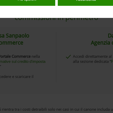
 approfondire normativa e tipologi
commissioni in perimetro
tesa Sanpaolo
Da
 Commerce
Agenzia d
Portale Commerce
nella
Accedi direttamente al 
alla sezione dedicata “
mative sul credito d'imposta
P
”
cedere e scaricare il
rientra tra i costi detraibili solo nei casi in cui il canone includa 