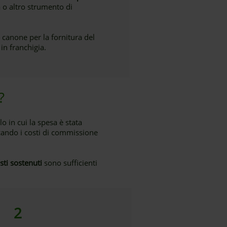
 o altro strumento di
n canone per la fornitura del
in franchigia.
?
o in cui la spesa è stata
icando i costi di commissione
ti sostenuti
sono sufficienti
2