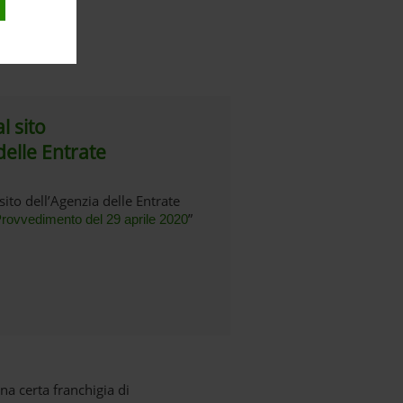
a di
l sito
elle Entrate
sito dell’Agenzia delle Entrate
”
rovvedimento del 29 aprile 2020
una certa franchigia di