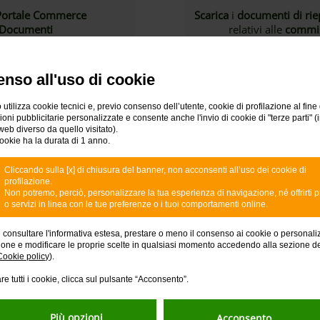
Portale Commerce
Scarica
i
documenti di rie
 Documenti
relativi alle
commis
sulle transazioni effettuat
(Visa, Mastercard
per le quali Nex
nso all'uso di cookie
di Pagam
 utilizza cookie tecnici e, previo consenso dell’utente, cookie di profilazione al fine 
Sono dispon
ni pubblicitarie personalizzate e consente anche l'invio di cookie di "terze parti" (
web diverso da quello visitato).
ookie ha la durata di 1 anno.
Cliccando sulla [x] di chiusura del banner, non acconsenti all’uso dei cookie di
profilazione.
Non potremo, perciò, personalizzare la tua esperienza di navigazione, né offrirti p
o servizi in linea con le tue preferenze o i tuoi comportamenti online.
con altri prestatori
Presenta al tuo commer
e consultare l'informativa estesa, prestare o meno il consenso ai cookie o personali
 es. American Express e
raccolta per avvi
ione e modificare le proprie scelte in qualsiasi momento accedendo alla sezione d
o con carte dei rispettivi
d’imposta del 30%
Cookie policy
).
ga documentazione
tramite il model
re tutti i cookie, clicca sul pulsante “Acconsento”.
e a loro
successivo a quell
Più opzioni
Acconsento