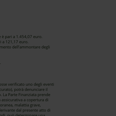
e è pari a 1.454,07 euro.
i a 121,17 euro.
umento dell’ammontare degli
.
sse verificato uno degli eventi
curato), potrà denunciare il
o. La Parte Finanziata prende
a assicurativa a copertura di
poranea, malattia grave,
erivante dal presente atto di
indi, può determinare una