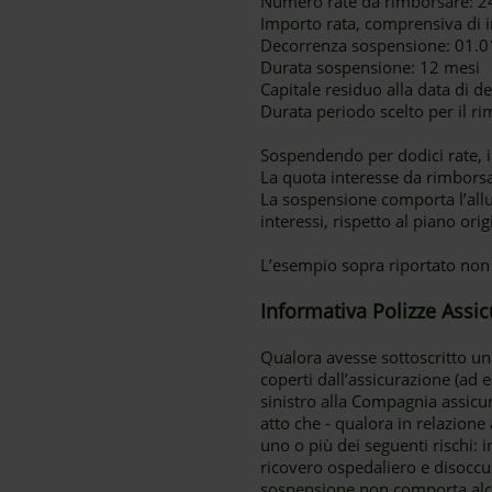
Numero rate da rimborsare: 2
Importo rata, comprensiva di i
Decorrenza sospensione: 01.01
Durata sospensione: 12 mesi
Capitale residuo alla data di 
Durata periodo scelto per il ri
Sospendendo per dodici rate, il
La quota interesse da rimborsa
La sospensione comporta l’al
interessi, rispetto al piano ori
L’esempio sopra riportato non
Informativa Polizze Assic
Qualora avesse sottoscritto un
coperti dall’assicurazione (ad 
sinistro alla Compagnia assicur
atto che - qualora in relazione
uno o più dei seguenti rischi: 
ricovero ospedaliero e disoccu
sospensione non comporta alcu