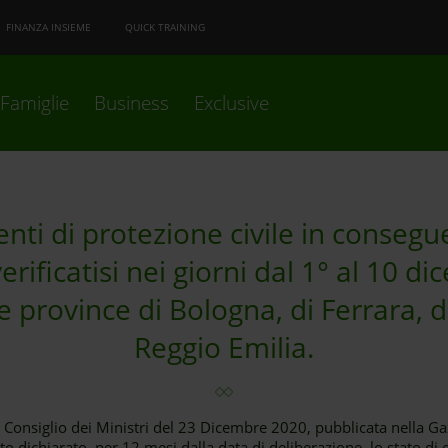
FINANZA INSIEME
QUICK TRAINING
Famiglie
Business
Exclusive
enti di protezione civile in consegu
erificatisi nei giorni dal 1° al 10 d
le province di Bologna, di Ferrara,
Reggio Emilia.
l Consiglio dei Ministri del 23 Dicembre 2020, pubblicata nella Gaz
to dichiarato, per 12 mesi dalla data di deliberazione, lo stato 