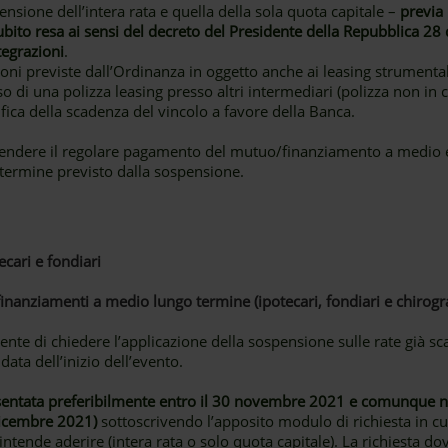
nsione dell’intera rata e quella della sola quota capitale –
previa
ubito resa ai sensi del decreto del Presidente della Repubblica 2
tegrazioni
.
oni previste dall’Ordinanza in oggetto anche ai leasing strumentali 
sso di una polizza leasing presso altri intermediari (polizza non in
fica della scadenza del vincolo a favore della Banca.
iprendere il regolare pagamento del mutuo/finanziamento a medio 
termine previsto dalla sospensione.
ecari e fondiari
inanziamenti a medio lungo termine (ipotecari, fondiari e chirogra
liente di chiedere l’applicazione della sospensione sulle rate già sc
ata dell’inizio dell’evento.
ntata preferibilmente entro il 30 novembre 2021 e comunque non
dicembre 2021)
sottoscrivendo l’apposito modulo di richiesta in cui
intende aderire (intera rata o solo quota capitale). La richiesta dov