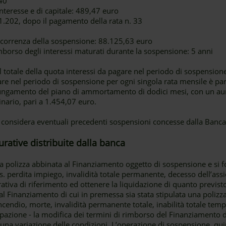
40
nteresse e di capitale: 489,47 euro
.202, dopo il pagamento della rata n. 33
decorrenza della sospensione: 88.125,63 euro
mborso degli interessi maturati durante la sospensione: 5 anni
 totale della quota interessi da pagare nel periodo di sospension
re nel periodo di sospensione per ogni singola rata mensile è par
lungamento del piano di ammortamento di dodici mesi, con un a
ginario, pari a 1.454,07 euro.
 considera eventuali precedenti sospensioni concesse dalla Banca
urative distribuite dalla banca
a polizza abbinata al Finanziamento oggetto di sospensione e si fo
es. perdita impiego, invalidità totale permanente, decesso dell’assi
ativa di riferimento ed ottenere la liquidazione di quanto previst
 al Finanziamento di cui in premessa sia stata stipulata una polizz
incendio, morte, invalidità permanente totale, inabilità totale tem
pazione - la modifica dei termini di rimborso del Finanziamento d
na variazione delle condizioni. L’operazione di sospensione, qu