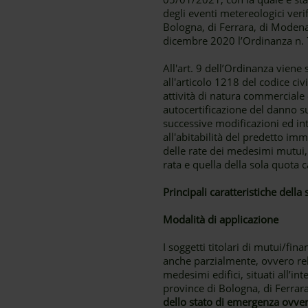
degli eventi metereologici verif
Bologna, di Ferrara, di Modena
dicembre 2020 l’Ordinanza n. 7
All'art. 9 dell’Ordinanza viene 
all'articolo 1218 del codice civi
attività di natura commerciale
autocertificazione del danno s
successive modificazioni ed integ
all'abitabilità del predetto i
delle rate dei medesimi mutui, 
rata e quella della sola quota ca
Principali caratteristiche dell
Modalità di applicazione
I soggetti titolari di mutui/fin
anche parzialmente, ovvero rela
medesimi edifici, situati all’in
province di Bologna, di Ferrara
dello stato di emergenza ovve