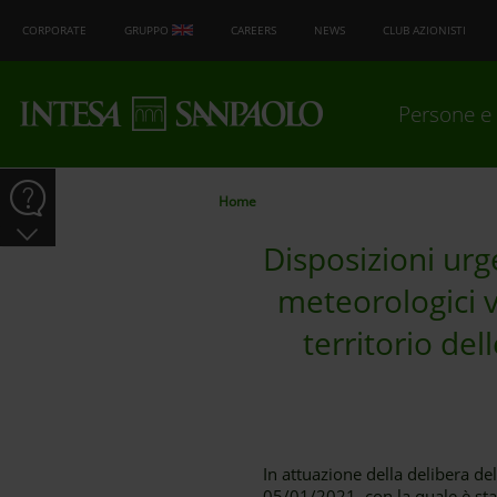
CORPORATE
GRUPPO
CAREERS
NEWS
CLUB AZIONISTI
Persone e 
Home
Disposizioni urg
meteorologici v
territorio del
In attuazione della delibera de
05/01/2021, con la quale è sta