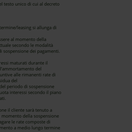
el testo unico di cui al decreto
ermine/leasing si allunga di
essere al momento della
attuale secondo le modalità
 di sospensione dei pagamenti.
eressi maturati durante il
dell’ammortamento del
ntive alle rimanenti rate di
sidua del
 del periodo di sospensione
uota interessi secondo il piano
ti.
ne il cliente sarà tenuto a
re al momento della sospensione
pagare le rate composte di
iamento a medio lungo termine