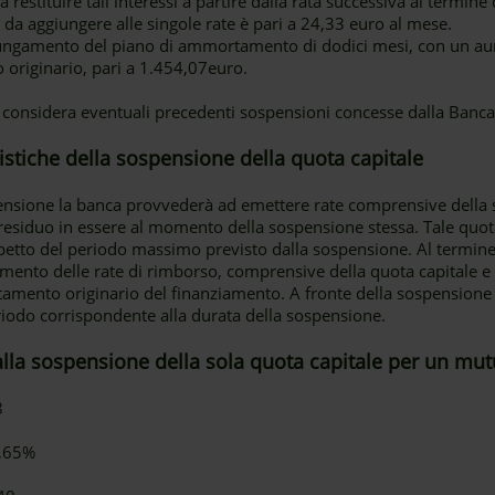
 restituire tali interessi a partire dalla rata successiva al termine
 da aggiungere alle singole rate è pari a 24,33 euro al mese.
lungamento del piano di ammortamento di dodici mesi, con un 
no originario, pari a 1.454,07euro.
 considera eventuali precedenti sospensioni concesse dalla Banca
eristiche della sospensione della quota capitale
pensione la banca provvederà ad emettere rate comprensive della so
e residuo in essere al momento della sospensione stessa. Tale quot
ispetto del periodo massimo previsto dalla sospensione. Al termine
mento delle rate di rimborso, comprensive della quota capitale e 
tamento originario del finanziamento. A fronte della sospension
eriodo corrispondente alla durata della sospensione.
alla sospensione della sola quota capitale per un mut
8
1,65%