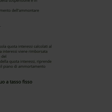
 della sospensione e in
aumento dell’ammontare
.
la quota interessi calcolati al
a interessi viene rimborsata
 del
della quota interessi, riprende
e il piano di ammortamento
uo a tasso fisso