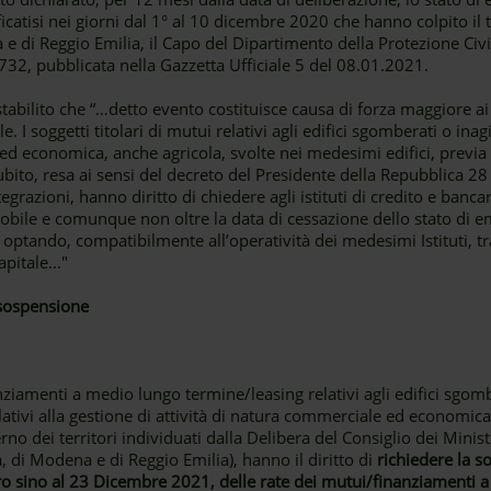
icatisi nei giorni dal 1° al 10 dicembre 2020 che hanno colpito il t
 e di Reggio Emilia, il Capo del Dipartimento della Protezione Civ
32, pubblicata nella Gazzetta Ufficiale 5 del 08.01.2021.
stabilito che “…detto evento costituisce causa di forza maggiore ai s
le. I soggetti titolari di mutui relativi agli edifici sgomberati o inag
 ed economica, anche agricola, svolte nei medesimi edifici, previa
ubito, resa ai sensi del decreto del Presidente della Repubblica 2
razioni, hanno diritto di chiedere agli istituti di credito e bancari,
mmobile e comunque non oltre la data di cessazione dello stato di
optando, compatibilmente all’operatività dei medesimi Istituti, tr
pitale..."
a sospensione
anziamenti a medio lungo termine/leasing relativi agli edifici sgomb
tivi alla gestione di attività di natura commerciale ed economica,
terno dei territori individuati dalla Delibera del Consiglio dei Mini
, di Modena e di Reggio Emilia), hanno il diritto di
richiedere la s
ro sino al 23 Dicembre 2021, delle rate dei mutui/finanziamenti 