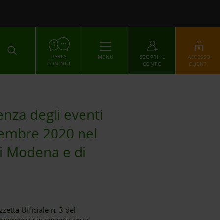
ACCEDI
PARLA
MENU
SCOPRI IL
ACCESSO
CON NOI
CONTO
CLIENTI
enza degli eventi
icembre 2020 nel
 di Modena e di
zetta Ufficiale n. 3 del
di emergenza in conseguenza