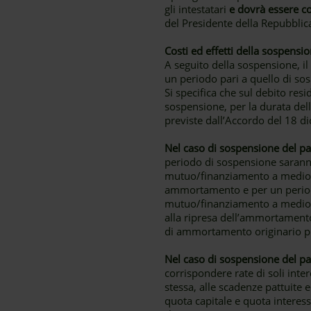
gli intestatari
e dovrà essere co
del Presidente della Repubbli
Costi ed effetti della sospensi
A seguito della sospensione, i
un periodo pari a quello di so
Si specifica che sul debito r
sospensione, per la durata del
previste dall’Accordo del 18 d
Nel caso di sospensione del pag
periodo di sospensione saranno
mutuo/finanziamento a medio lu
ammortamento e per un periodo
mutuo/finanziamento a medio lu
alla ripresa dell’ammortamento
di ammortamento originario pre
Nel caso di sospensione del pa
corrispondere rate di soli inte
stessa, alle scadenze pattuite 
quota capitale e quota intere