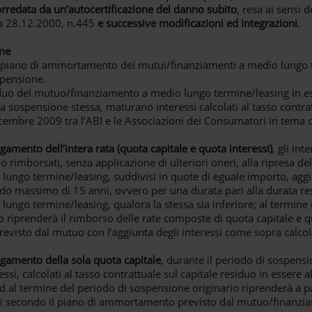
rredata da un’autocertificazione del danno subito
, resa ai sensi d
ca 28.12.2000, n.445
e successive modificazioni ed integrazioni
.
one
l piano di ammortamento dei mutui/finanziamenti a medio lungo t
spensione.
esiduo del mutuo/finanziamento a medio lungo termine/leasing in 
la sospensione stessa, maturano interessi calcolati al tasso contr
icembre 2009 tra l’ABI e le Associazioni dei Consumatori in tema
amento dell’intera rata (quota capitale e quota interessi)
, gli int
 rimborsati, senza applicazione di ulteriori oneri, alla ripresa 
ngo termine/leasing, suddivisi in quote di eguale importo, aggiu
 massimo di 15 anni, ovvero per una durata pari alla durata re
ngo termine/leasing, qualora la stessa sia inferiore; al termine
 riprenderà il rimborso delle rate composte di quota capitale e q
visto dal mutuo con l’aggiunta degli interessi come sopra calcola
gamento della sola quota capitale
, durante il periodo di sospensio
ressi, calcolati al tasso contrattuale sul capitale residuo in esse
ed al termine del periodo di sospensione originario riprenderà a 
ssi secondo il piano di ammortamento previsto dal mutuo/finanz