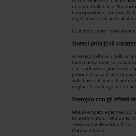
Di conseguenza, il Cliente dovrà
un periodo di 5 anni: l’importo
La sospensione comporta l’al
degli interessi, rispetto al pia
L’esempio sopra riportato non
Sintesi principali caratt
A seguito dell’avvio della sos
tasso contrattuale sul capital
alle scadenze originarie nel r
periodo di sospensione il paga
sulla base del piano di ammor
originario si allunga per un p
Esempio con gli effetti d
Mutuo erogato a gennaio 201
Importo mutuo: 100.000 euro
Tasso nominale annuo fisso: 
Durata: 20 anni