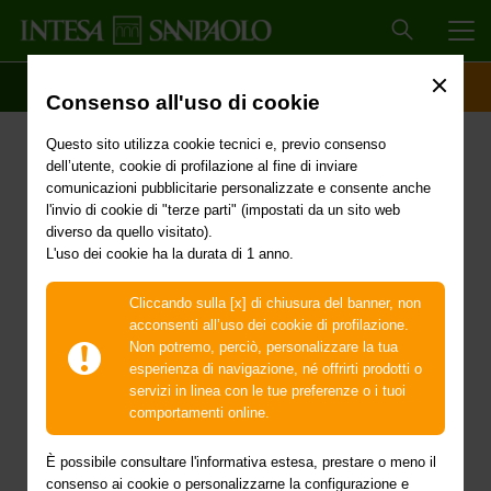
MEN
SCOPRI IL CONTO
ACCESSO CLIENTI
Consenso all'uso di cookie
Proroga dei termini
Questo sito utilizza cookie tecnici e, previo consenso
relativi agli interventi
dell’utente, cookie di profilazione al fine di inviare
comunicazioni pubblicitarie personalizzate e consente anche
urgenti a favore delle
l'invio di cookie di "terze parti" (impostati da un sito web
diverso da quello visitato).
L'uso dei cookie ha la durata di 1 anno.
popolazioni colpite
dall'eccezionale evento
Cliccando sulla [x] di chiusura del banner, non
acconsenti all’uso dei cookie di profilazione.
sismico che ha
Non potremo, perciò, personalizzare la tua
esperienza di navigazione, né offrirti prodotti o
interessato le regioni
servizi in linea con le tue preferenze o i tuoi
comportamenti online.
Lazio, Marche e Abruzzo il
È possibile consultare l'informativa estesa, prestare o meno il
consenso ai cookie o personalizzarne la configurazione e