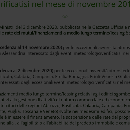
rificatisi nel mese di novembre 20
 Ministri del 3 dicembre 2020, pubblicata nella Gazzetta Ufficial
le rate dei mutui/finanziamenti a medio lungo termine/leasing
è 
ecedenza al 14 novembre 2020)
per le eccezionali avversità atmos
di Alessandria interessato dagli eventi meteorologiciverificatisi nei
edenza al 2 dicembre 2020)
per le eccezionali avversità atmosferic
ilicata, Calabria, Campania, Emilia-Romagna, Friuli-Venezia Giuli
interessati dagli eccezionalieventi meteorologici verificatisi nel
anziamenti medio lungo termine/leasing relativi agli edifici sgomberat
ativi alla gestione di attività di natura commerciale ed economic
 territori delle regioni Abruzzo, Basilicata, Calabria, Campania, E
te, Puglia, Toscana e Veneto) svolte nei medesimi edifici, possono
quale è in essere il finanziamento, la sospensione delle rate del p
o alla , all’agibilità o all’abitabilità del predetto immobile e com