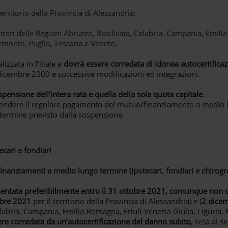
territorio della Provincia di Alessandria;
ritori delle Regioni Abruzzo, Basilicata, Calabria, Campania, Emil
iemonte, Puglia, Toscana e Veneto.
izzata in Filiale e
dovrà essere corredata di idonea autocertifica
 dicembre 2000 e successive modificazioni ed integrazioni.
spensione dell’intera rata e quella della sola quota capitale
.
iprendere il regolare pagamento del mutuo/finanziamento a medio 
termine previsto dalla sospensione.
ecari e fondiari
inanziamenti a medio lungo termine (ipotecari, fondiari e chirogra
ntata preferibilmente entro il 31 ottobre 2021, comunque non olt
bre 2021
per il territorio della Provincia di Alessandria) e (
2 dice
alabria, Campania, Emilia-Romagna, Friuli-Venezia Giulia, Liguria,
ere corredata da un’autocertificazione del danno subito
, resa ai s