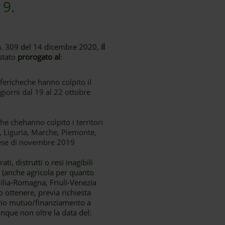
19.
e n. 309 del 14 dicembre 2020,
il
stato
prorogato al
:
fericheche hanno colpito il
 giorni dal 19 al 22 ottobre
he chehanno colpito i territori
a, Liguria, Marche, Piemonte,
 mese di novembre 2019
i, distrutti o resi inagibili
a (anche agricola per quanto
milia-Romagna, Friuli-Venezia
 ottenere, previa richiesta
roprio mutuo/finanziamento a
unque non oltre la data del: