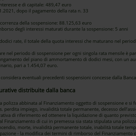
nteresse e di capitale: 489,47 euro
.2021, dopo il pagamento della rata n. 33
decorrenza della sospensione: 88.125,63 euro
mborso degli interessi maturati durante la sospensione: 5 anni
dici rate, il totale della quota interessi che maturano nel period
re nel periodo di sospensione per ogni singola rata mensile è pa
lungamento del piano di ammortamento di dodici mesi, con un a
ginario, pari a 1.454,07 euro.
 considera eventuali precedenti sospensioni concesse dalla Banca
urative distribuite dalla banca
a polizza abbinata al Finanziamento oggetto di sospensione e si fo
es. perdita impiego, invalidità totale permanente, decesso dell’assi
ativa di riferimento ed ottenere la liquidazione di quanto previst
 al Finanziamento di cui in premessa sia stata stipulata una polizz
incendio, morte, invalidità permanente totale, inabilità totale tem
pazione - la modifica dei termini di rimborso del Finanziamento d