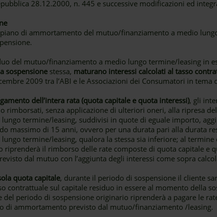
epubblica 28.12.2000, n. 445 e successive modificazioni ed integr
one
il piano di ammortamento del mutuo/finanziamento a medio lungo 
spensione.
esiduo del mutuo/finanziamento a medio lungo termine/leasing in 
lla sospensione
stessa,
maturano interessi calcolati al tasso contra
icembre 2009 tra l’ABI e le Associazioni dei Consumatori in tema
amento dell’intera rata (quota capitale e quota interessi)
, gli int
 rimborsati, senza applicazione di ulteriori oneri, alla ripresa 
ngo termine/leasing, suddivisi in quote di eguale importo, aggiu
 massimo di 15 anni, ovvero per una durata pari alla durata re
ngo termine/leasing, qualora la stessa sia inferiore; al termine
 riprenderà il rimborso delle rate composte di quota capitale e q
visto dal mutuo con l’aggiunta degli interessi come sopra calcola
sola quota capitale
, durante il periodo di sospensione il cliente s
tasso contrattuale sul capitale residuo in essere al momento della s
e del periodo di sospensione originario riprenderà a pagare le ra
ano di ammortamento previsto dal mutuo/finanziamento /leasing.