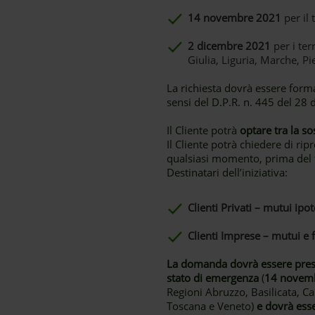
14 novembre 2021
per il 
2 dicembre 2021
per i ter
Giulia, Liguria, Marche, P
La richiesta dovrà essere formal
sensi del D.P.R. n. 445 del 28
Il Cliente potrà
optare tra la so
Il Cliente potrà chiedere di r
qualsiasi momento, prima del 
Destinatari dell’iniziativa:
Clienti Privati – mutui ipot
Clienti Imprese – mutui e f
La domanda dovrà essere prese
stato di emergenza
(
14 novem
Regioni Abruzzo, Basilicata, C
Toscana e Veneto)
e dovrà ess