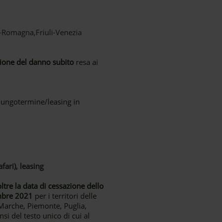
ia-Romagna,Friuli-Venezia
zione del danno subito
resa ai
lungotermine/leasing in
fari), leasing
re la data di cessazione dello
mbre 2021
per i territori delle
 Marche, Piemonte, Puglia,
ensi del testo unico di cui al