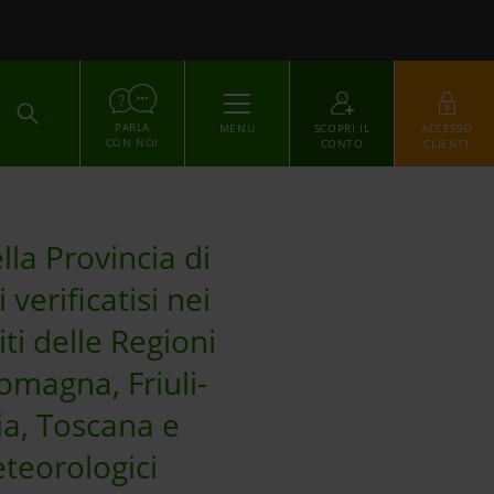
ACCEDI
PARLA
MENU
SCOPRI IL
ACCESSO
CON NOI
CONTO
CLIENTI
lla Provincia di
verificatisi nei
iti delle Regioni
omagna, Friuli-
ia, Toscana e
eteorologici