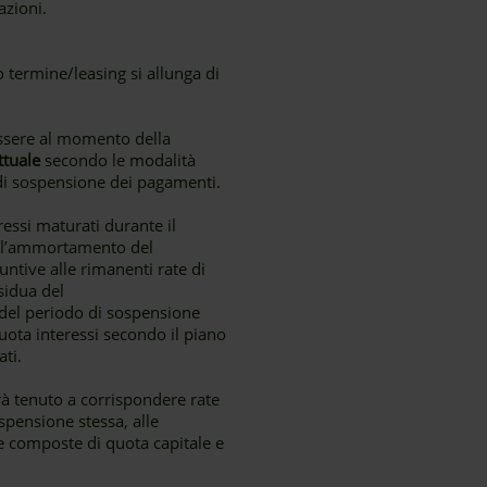
azioni.
termine/leasing si allunga di
essere al momento della
ttuale
secondo le modalità
 di sospensione dei pagamenti.
eressi maturati durante il
dell’ammortamento del
ntive alle rimanenti rate di
sidua del
 del periodo di sospensione
uota interessi secondo il piano
ti.
arà tenuto a corrispondere rate
ospensione stessa, alle
te composte di quota capitale e