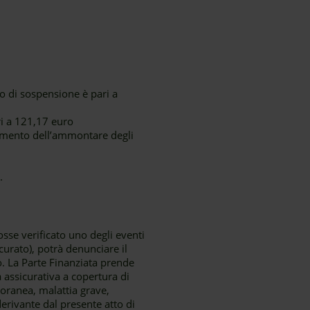
o di sospensione è pari a
ri a 121,17 euro
umento dell’ammontare degli
.
sse verificato uno degli eventi
curato), potrà denunciare il
o. La Parte Finanziata prende
a assicurativa a copertura di
poranea, malattia grave,
erivante dal presente atto di