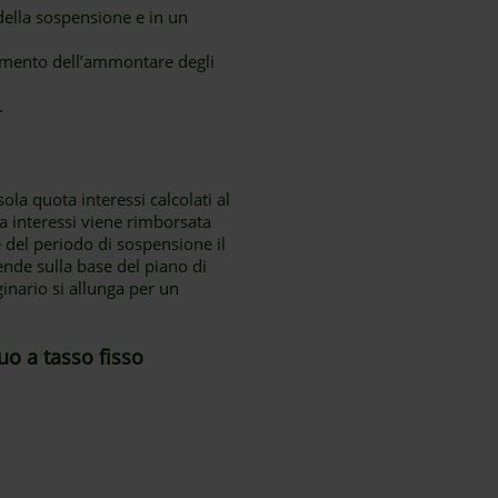
 della sospensione e in un
umento dell’ammontare degli
.
la quota interessi calcolati al
a interessi viene rimborsata
 del periodo di sospensione il
ende sulla base del piano di
nario si allunga per un
uo a tasso fisso