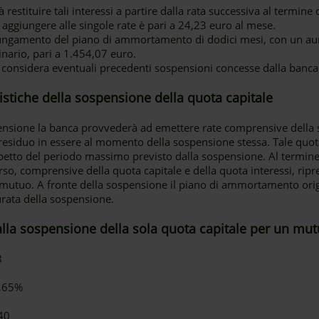
 restituire tali interessi a partire dalla rata successiva al termine
 aggiungere alle singole rate è pari a 24,23 euro al mese.
lungamento del piano di ammortamento di dodici mesi, con un a
ginario, pari a 1.454,07 euro.
 considera eventuali precedenti sospensioni concesse dalla banca
eristiche della sospensione della quota capitale
pensione la banca provvederà ad emettere rate comprensive della so
e residuo in essere al momento della sospensione stessa. Tale quot
ispetto del periodo massimo previsto dalla sospensione. Al termine
so, comprensive della quota capitale e della quota interessi, ripr
utuo. A fronte della sospensione il piano di ammortamento origi
rata della sospensione.
alla sospensione della sola quota capitale per un mut
8
1,65%
40