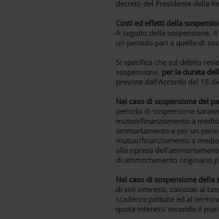
decreto del Presidente della R
Costi ed effetti della sospensi
A seguito della sospensione, 
un periodo pari a quello di so
Si specifica che sul debito r
sospensione,
per la durata de
previste dall’Accordo del 18 d
Nel caso di sospensione del pag
periodo di sospensione saranno
mutuo/finanziamento a medio lu
ammortamento e per un periodo
mutuo/finanziamento a medio lu
alla ripresa dell’ammortamento
di ammortamento originario pre
Nel caso di sospensione della 
di soli interessi, calcolati al 
scadenze pattuite ed al termin
quota interessi secondo il pi