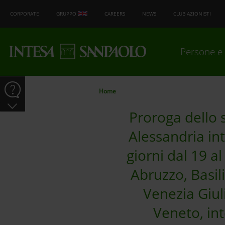
CORPORATE
GRUPPO
CAREERS
NEWS
CLUB AZIONISTI
Persone e 
Home
Proroga dello s
Alessandria int
giorni dal 19 al
Abruzzo, Basil
Venezia Giul
Veneto, int