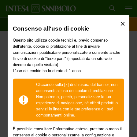
MEN
SCOPRI IL CONTO
ACCESSO CLIENTI
Consenso all'uso di cookie
Proroga dello Stato di
Questo sito utilizza cookie tecnici e, previo consenso
emergenza in
dell’utente, cookie di profilazione al fine di inviare
comunicazioni pubblicitarie personalizzate e consente anche
conseguenza dell'evento
l'invio di cookie di "terze parti" (impostati da un sito web
diverso da quello visitato).
L'uso dei cookie ha la durata di 1 anno.
sismico che ha colpito il
territorio dei comuni di
Cliccando sulla [x] di chiusura del banner, non
acconsenti all’uso dei cookie di profilazione.
Zafferana Etnea,
Non potremo, perciò, personalizzare la tua
esperienza di navigazione, né offrirti prodotti o
Viagrande, Trecastagni,
servizi in linea con le tue preferenze o i tuoi
comportamenti online.
Santa Veneria, Acireale,
È possibile consultare l'informativa estesa, prestare o meno il
consenso ai cookie o personalizzarne la configurazione e