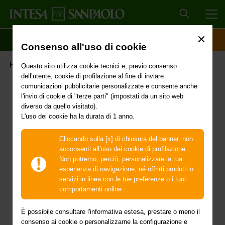
MEN
SCOPRI IL CONTO
ACCESSO CLIENTI
Consenso all'uso di cookie
Intesa Sanpaolo accreditata a Patrimonio Rilancio
Home
Covid-19
Questo sito utilizza cookie tecnici e, previo consenso
dell’utente, cookie di profilazione al fine di inviare
comunicazioni pubblicitarie personalizzate e consente anche
Intesa Sanpaolo
l'invio di cookie di "terze parti" (impostati da un sito web
diverso da quello visitato).
accreditata a Patrimonio
L'uso dei cookie ha la durata di 1 anno.
Rilancio
Cliccando sulla [x] di chiusura del banner, non
acconsenti all’uso dei cookie di profilazione.
Lo strumento di Cassa
Non potremo, perciò, personalizzare la tua
esperienza di navigazione, né offrirti prodotti o
Depositi e Prestiti (CDP)
servizi in linea con le tue preferenze o i tuoi
comportamenti online.
per supportare il
È possibile consultare l'informativa estesa, prestare o meno il
rafforzamento
consenso ai cookie o personalizzarne la configurazione e