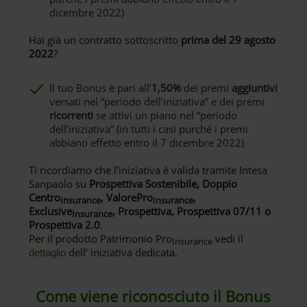
dicembre 2022)
Hai già un contratto sottoscritto
prima del 29 agosto
2022
?
Il tuo Bonus è pari all’
1,50%
dei premi
aggiuntivi
versati nel “periodo dell’iniziativa” e dei premi
ricorrenti
se attivi un piano nel “periodo
dell’iniziativa” (in tutti i casi purché i premi
abbiano effetto entro il 7 dicembre 2022)
Ti ricordiamo che l’iniziativa è valida tramite Intesa
Sanpaolo su
Prospettiva Sostenibile, Doppio
Centro
, ValorePro
,
Insurance
Insurance
Exclusive
, Prospettiva, Prospettiva 07/11 o
Insurance
Prospettiva 2.0
.
Per il prodotto Patrimonio Pro
vedi il
Insurance
dell’ iniziativa dedicata.
dettaglio
Come viene riconosciuto il Bonus