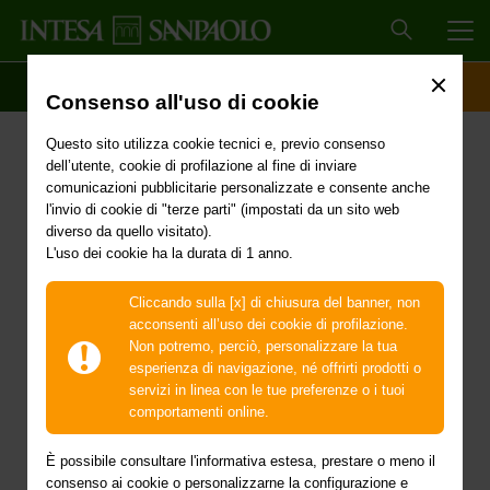
MEN
SCOPRI IL CONTO
ACCESSO CLIENTI
Consenso all'uso di cookie
Bonus 2022 Intesa
Questo sito utilizza cookie tecnici e, previo consenso
Sanpaolo Life
dell’utente, cookie di profilazione al fine di inviare
comunicazioni pubblicitarie personalizzate e consente anche
l'invio di cookie di "terze parti" (impostati da un sito web
diverso da quello visitato).
L'uso dei cookie ha la durata di 1 anno.
Se tra il
29 agosto e il 2 dicembre 2022
sottoscrivi
un nuovo contratto, fai un versamento aggiuntivo o
Cliccando sulla [x] di chiusura del banner, non
attivi un piano di versamenti ricorrenti sugli
acconsenti all’uso dei cookie di profilazione.
investimenti assicurativi di Intesa Sanpaolo Life
Non potremo, perciò, personalizzare la tua
inclusi nell’iniziativa, puoi ricevere un Bonus
dell’1%
esperienza di navigazione, né offrirti prodotti o
o dell’1,50%
.
servizi in linea con le tue preferenze o i tuoi
comportamenti online.
Il Bonus ti sarà riconosciuto se scegli uno tra questi
prodotti di investimento assicurativo:
È possibile consultare l'informativa estesa, prestare o meno il
consenso ai cookie o personalizzarne la configurazione e