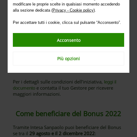
Doppio Centro
Insurance
modificare le proprie scelte in qualsiasi momento accedendo
alla sezione dedicata (
Privacy - Cookie policy
).
Exclusive
Insurance
Per accettare tutti i cookie, clicca sul pulsante “Acconsento”.
ValorePro
Insurance
Prospettiva Sostenibile
Acconsento
Il Bonus è inoltre esteso a tutti quei clienti che
Più opzioni
verseranno premi aggiuntivi su
“ISPL Prospettiva
2.0”
ed
edizioni precedenti
.
Per i dettagli sulle condizioni dell’iniziativa,
leggi il
e contatta il tuo Gestore per ricevere
documento
maggiori informazioni.
Come beneficiare del Bonus 2022
Tramite Intesa Sanpaolo puoi beneficiare del Bonus
se tra il
29 agosto e il 2 dicembre 2022
: