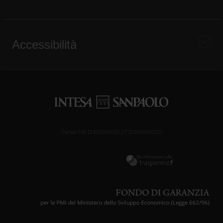
Accessibilità
Partita IVA 11991500015 (IT11991500015)