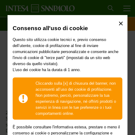
MEN
SCOPRI IL CONTO
ACCESSO CLIENTI
Consenso all'uso di cookie
2 dicembre 2022 –
Questo sito utilizza cookie tecnici e, previo consenso
sciopero Cub Sallca
dell’utente, cookie di profilazione al fine di inviare
comunicazioni pubblicitarie personalizzate e consente anche
l'invio di cookie di "terze parti" (impostati da un sito web
diverso da quello visitato).
L'uso dei cookie ha la durata di 1 anno.
Cliccando sulla [x] di chiusura del banner, non
acconsenti all’uso dei cookie di profilazione.
Non potremo, perciò, personalizzare la tua
esperienza di navigazione, né offrirti prodotti o
servizi in linea con le tue preferenze o i tuoi
2 dicembre 2022 - sciopero sindacato autonomo Cub
comportamenti online.
Sallca per l’intero territorio nazionale: la percentuale di
scioperanti è pari a 0,05% (dati comunicati ai sensi della
È possibile consultare l'informativa estesa, prestare o meno il
Delibera della Commissione di Garanzia n. 26/2015).
consenso ai cookie o personalizzarne la configurazione e