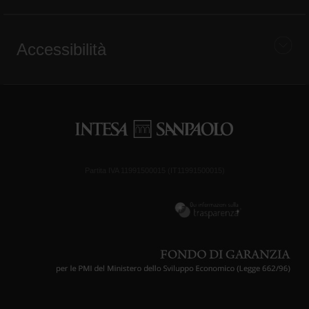
Accessibilità
Partita IVA 11991500015 (IT11991500015)