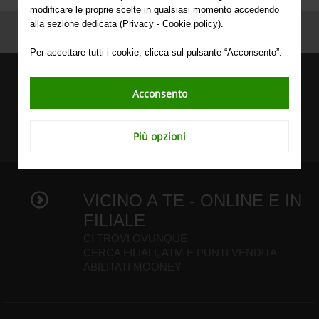
modificare le proprie scelte in qualsiasi momento accedendo
alla sezione dedicata (
Privacy - Cookie policy
).
Per accettare tutti i cookie, clicca sul pulsante “Acconsento”.
SEGUICI ANCHE SU
Acconsento
Più opzioni
VICINO A TE - ONLINE E IN
FILIALE
CI TROVI OVUNQUE
CERCA FILIALI, ATM E PUNTI VENDITA
ABILITATI MOONEY