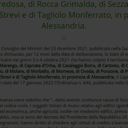
edosa, di Rocca Grimalda, di Sezza
Strevi e di Tagliolo Monferrato, in 
Alessandria.
l Consiglio dei Ministri del 23 dicembre 2021, pubblicata nella Gaz
to dichiarato, per 12 mesi dalla data di deliberazione, lo stato d
icatisi nei giorni 3 e 4 ottobre 2021 che hanno colpito il territori
arengo, di Capriata d’Orba, di Casaleggio Boiro, di Cartosio, di C
o, di Molare, di Morbello, di Mornese, di Ovada, di Ponzone, di P
 Strevi e di Tagliolo Monferrato, in provincia di Alessandria
, il Ca
n data del 17 gennaio 2022 l’Ordinanza n. 846, pubblicata nella Ga
inanza viene stabilito che “…detto evento costituisce causa di forz
del codice civile. I soggetti titolari di mutui relativi agli edifici sg
 ed economica, anche agricola, svolte nei medesimi edifici, previa
ubito, resa ai sensi del decreto del Presidente della Repubblica 2
razioni, hanno diritto di chiedere agli istituti di credito e bancari,