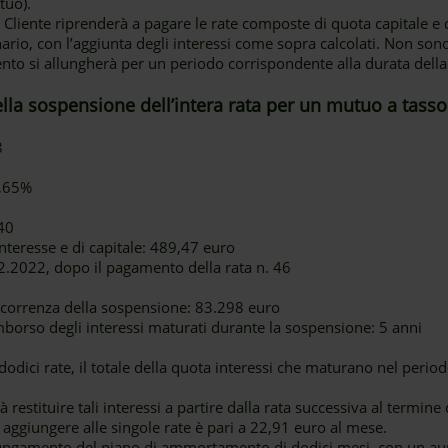
tuo).
 Cliente riprenderà a pagare le rate composte di quota capitale e 
o, con l’aggiunta degli interessi come sopra calcolati. Non sono pr
nto si allungherà per un periodo corrispondente alla durata dell
ella sospensione dell’intera rata per un mutuo a tasso
8
1,65%
40
nteresse e di capitale: 489,47 euro
.2022, dopo il pagamento della rata n. 46
decorrenza della sospensione: 83.298 euro
mborso degli interessi maturati durante la sospensione: 5 anni
dici rate, il totale della quota interessi che maturano nel period
 restituire tali interessi a partire dalla rata successiva al termin
 aggiungere alle singole rate è pari a 22,91 euro al mese.
lungamento del piano di ammortamento di dodici mesi, con un a