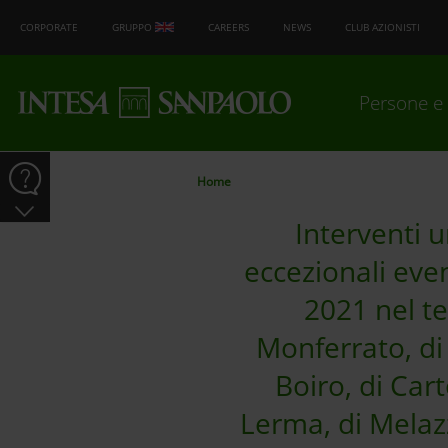
CORPORATE
GRUPPO
CAREERS
NEWS
CLUB AZIONISTI
Persone e 
Home
Interventi u
eccezionali even
2021 nel te
Monferrato, di
Boiro, di Cart
Lerma, di Melazz