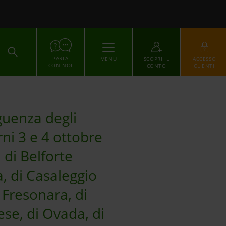
ACCEDI
PARLA
MENU
SCOPRI IL
ACCESSO
CON NOI
CONTO
CLIENTI
eguenza degli
rni 3 e 4 ottobre
 di Belforte
, di Casaleggio
i Fresonara, di
ese, di Ovada, di