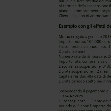
pari alla durata residua del mu
Al termine della sospensione il
piano di ammortamento originari
Cliente. Il piano di ammortame
Esempio con gli effetti d
Mutuo erogato a gennaio 201
Importo mutuo: 100.000 euro
Tasso nominale annuo fisso: 
Durata: 20 anni
Numero rate da rimborsare: 2
Importo rata, comprensiva di i
Decorrenza sospensione: 01.02
Durata sospensione: 12 mesi
Capitale residuo alla data di 
Durata periodo scelto per il ri
Sospendendo il pagamento di do
1.374,42 euro.
Di conseguenza, il Cliente dovrà
periodo di 5 anni: l’importo da
La sospensione comporta l’al