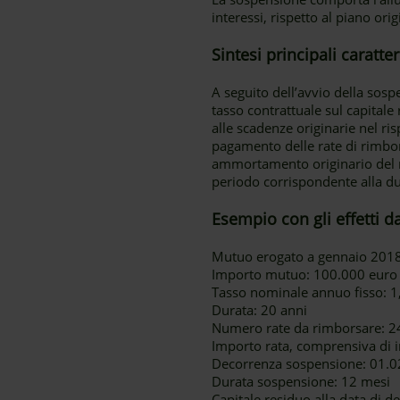
interessi, rispetto al piano ori
Sintesi principali caratt
A seguito dell’avvio della sos
tasso contrattuale sul capital
alle scadenze originarie nel r
pagamento delle rate di rimbor
ammortamento originario del m
periodo corrispondente alla du
Esempio con gli effetti d
Mutuo erogato a gennaio 201
Importo mutuo: 100.000 euro
Tasso nominale annuo fisso: 
Durata: 20 anni
Numero rate da rimborsare: 2
Importo rata, comprensiva di i
Decorrenza sospensione: 01.02
Durata sospensione: 12 mesi
Capitale residuo alla data di 