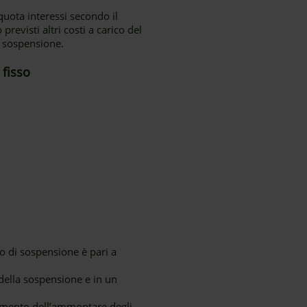
quota interessi secondo il
evisti altri costi a carico del
a sospensione.
 fisso
o di sospensione è pari a
e della sospensione e in un
umento dell’ammontare degli