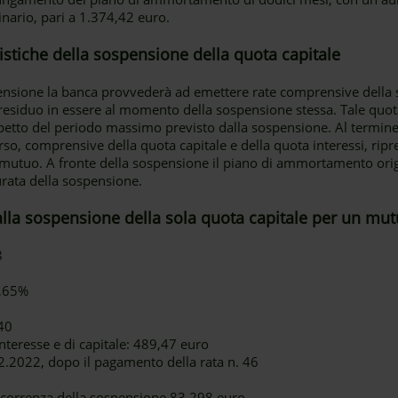
ginario, pari a 1.374,42 euro.
eristiche della sospensione della quota capitale
pensione la banca provvederà ad emettere rate comprensive della so
e residuo in essere al momento della sospensione stessa. Tale quot
ispetto del periodo massimo previsto dalla sospensione. Al termine
so, comprensive della quota capitale e della quota interessi, ripr
utuo. A fronte della sospensione il piano di ammortamento origi
rata della sospensione.
alla sospensione della sola quota capitale per un mut
8
1,65%
40
nteresse e di capitale: 489,47 euro
.2022, dopo il pagamento della rata n. 46
decorrenza della sospensione 83.298 euro