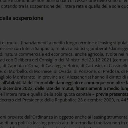
mmobile e comunque non oltre la data di cessazione dello stato di
optando tra la sospensione dell'intera rata e quella della sola quo
e della sospensione
ari di mutui, finanziamenti a medio lungo termine e leasing stipul
essere con Intesa Sanpaolo, relativi a edifici sgomberati/dannegg
à di natura commerciale ed economica, anche agricola, svolte nei m
iduati con Delibera del Consiglio dei Ministri del 23.12.2021 (comun
i Capriata d’Orba, di Casaleggio Boiro, di Cartosio, di Cassinelle
e, di Morbello, di Mornese, di Ovada, di Ponzone, di Predosa, di 
agliolo Monferrato, in provincia di Alessandria) hanno il diritto di
à o all’abitabilità dell’immobile danneggiato e comunque non oltre l
 dicembre 2022, delle rate dei mutui, finanziamenti a medio lung
ll’intera rata e quella della sola quota capitale –
previa presentaz
 decreto del Presidente della Repubblica 28 dicembre 2000, n. 44
oni previste dall’Ordinanza in oggetto anche ai leasing strumentali 
sso di una polizza leasing presso altri intermediari (polizza non in