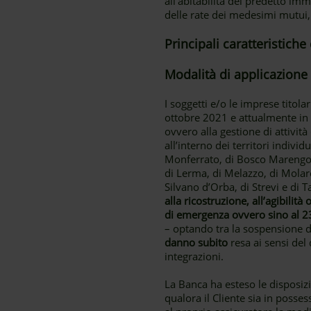
all'abitabilità del predetto i
delle rate dei medesimi mutui, 
Principali caratteristich
Modalità di applicazione
I soggetti e/o le imprese titol
ottobre 2021 e attualmente in 
ovvero alla gestione di attivit
all’interno dei territori indiv
Monferrato, di Bosco Marengo, d
di Lerma, di Melazzo, di Molar
Silvano d’Orba, di Strevi e di T
alla ricostruzione, all’agibilit
di emergenza ovvero sino al 23
– optando tra la sospensione de
danno subito
resa ai sensi del
integrazioni.
La Banca ha esteso le disposizi
qualora il Cliente sia in posse