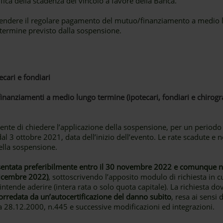
fica della scadenza del vincolo a favore della Banca.
iprendere il regolare pagamento del mutuo/finanziamento a medio 
termine previsto dalla sospensione.
ecari e fondiari
inanziamenti a medio lungo termine (ipotecari, fondiari e chirogra
Cliente di chiedere l’applicazione della sospensione, per un period
dal 3 ottobre 2021, data dell’inizio dell’evento. Le rate scadute e 
ella sospensione.
ntata preferibilmente entro il 30 novembre 2022 e comunque non
dicembre 2022)
, sottoscrivendo l’apposito modulo di richiesta in cu
intende aderire (intera rata o solo quota capitale). La richiesta dov
orredata da un’autocertificazione del danno subito
, resa ai sensi 
a 28.12.2000, n.445 e successive modificazioni ed integrazioni.