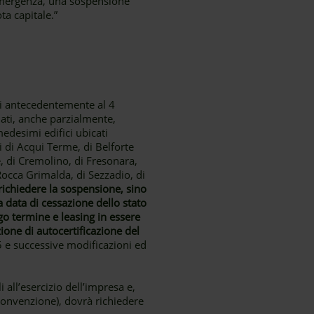
 emergenza, una sospensione
ta capitale.”
ati antecedentemente al 4
iati, anche parzialmente,
edesimi edifici ubicati
i di Acqui Terme, di Belforte
, di Cremolino, di Fresonara,
Rocca Grimalda, di Sezzadio, di
richiedere la sospensione, sino
a data di cessazione dello stato
o termine e leasing in essere
ione di autocertificazione del
5 e successive modificazioni ed
all’esercizio dell’impresa e,
 convenzione), dovrà richiedere