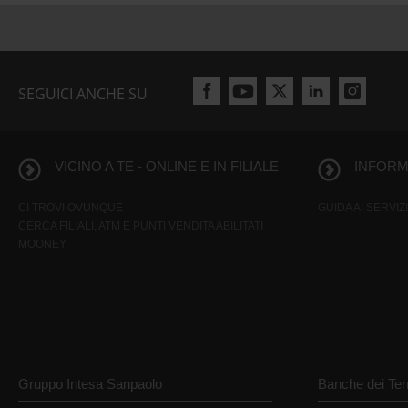
SEGUICI ANCHE SU
VICINO A TE - ONLINE E IN FILIALE
INFORMA
CI TROVI OVUNQUE
GUIDA AI SERVIZI
CERCA FILIALI, ATM E PUNTI VENDITA ABILITATI
MOONEY
Gruppo Intesa Sanpaolo
Banche dei Terr