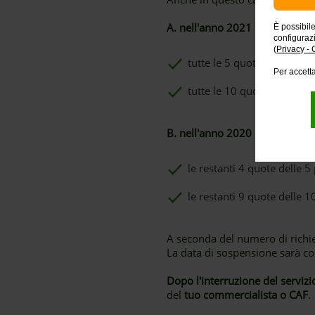
A. nell'anno 2021
È possibil
configuraz
(
Privacy - 
tutte le 5 quote previste
Per accetta
tutte le 10 quote previste 
B. nell'anno 2020
le restanti 4 quote delle 
le restanti 9 quote delle 1
A seconda del numero di richies
La data di sospensione sarà c
Dopo l'interruzione del servizi
del
tuo commercialista o CAF
.