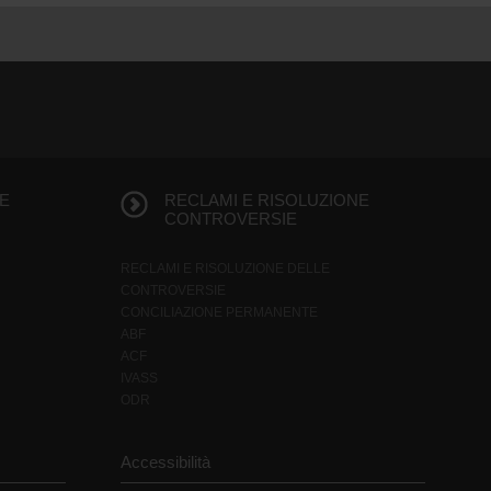
E
RECLAMI E RISOLUZIONE
CONTROVERSIE
RECLAMI E RISOLUZIONE DELLE
CONTROVERSIE
CONCILIAZIONE PERMANENTE
ABF
ACF
IVASS
ODR
Accessibilità