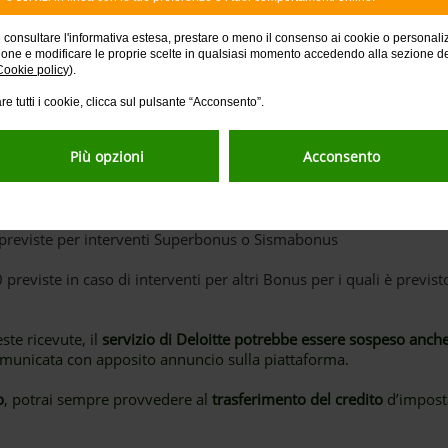
e consultare l'informativa estesa, prestare o meno il consenso ai cookie o personali
ione e modificare le proprie scelte in qualsiasi momento accedendo alla sezione d
Cookie policy
).
 per interventi Superbonus o Sismabonus
re tutti i cookie, clicca sul pulsante “Acconsento”.
in caso di interventi per altri Bonus per i quali è previsto un credi
Più opzioni
Acconsento
5 previste per interventi Superbonus o Sismabonus
0 previste in caso di interventi per altri Bonus per i quali è previs
te ricevute, il
servizio di Deloitte potrebbe essere sospeso anch
omunicata con apposito annuncio sulla piattaforma.
o
, potrai sempre provvedere al
trasferimento del credito
d’impos