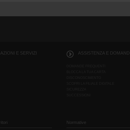
ZIONI E SERVIZI
ASSISTENZA E DOMAND
DOMANDE FREQUENTI
BLOCCA LA TUA CARTA
DISCONOSCIMENTO
SCOPRI LA FILIALE DIGITALE
SICUREZZA
SUCCESSIONI
itori
Normative