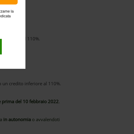
zzarne la
edicata
to inferiore al 110%.
to un credito inferiore al 110%.
e prima del 10 febbraio 2022
.
ta
in autonomia
o avvalendoti