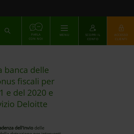
ACCEDI
PARLA
MENU
SCOPRI IL
ACCESSO
CON NOI
CONTO
CLIENTI
a banca delle
nus fiscali per
1 e del 2020 e
vizio Deloitte
adenza dell'invio
delle
della detrazione per interventi