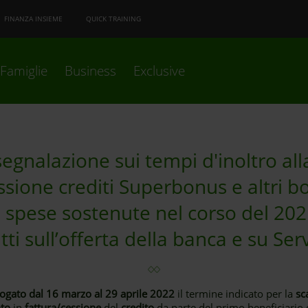
FINANZA INSIEME
QUICK TRAINING
Famiglie
Business
Exclusive
egnalazione sui tempi d'inoltro all
essione crediti Superbonus e altri bo
n spese sostenute nel corso del 202
tti sull’offerta della banca e su Ser
ogato dal 16 marzo al 29 aprile 2022
il termine indicato per la
sc
to
in
fattura/cessione
del
credito
da parte del primo beneficiario 