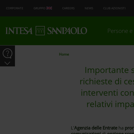
CORPORATE
GRUPPO
CAREERS
NEWS
CLUB AZIONISTI
Persone e 
Home
Importante s
richieste di c
interventi co
relativi impa
L'
Agenzia delle Entrate
ha
pror
comunicazioni
di
opzione scon