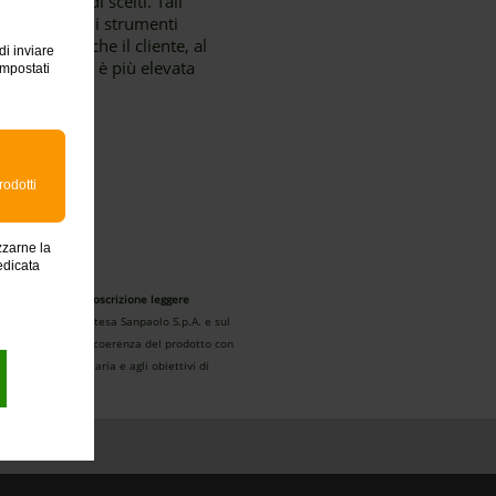
ote dei fondi scelti. Tali
 Emittenti gli strumenti
 possibile che il cliente, al
di inviare
e possibilità è più elevata
impostati
rodotti
zzarne la
edicata
..
Prima della sottoscrizione leggere
resso le filiali Intesa Sanpaolo S.p.A. e sul
erà a verificare la coerenza del prodotto con
ituazione finanziaria e agli obiettivi di