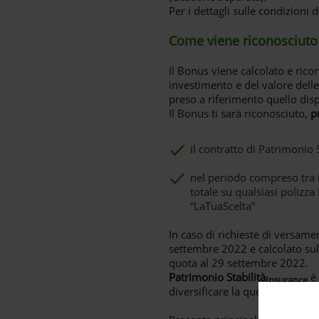
Per i dettagli sulle condizioni 
Come viene riconosciuto
Il Bonus viene calcolato e ric
investimento e del valore delle 
preso a riferimento quello dis
Il Bonus ti sarà riconosciuto,
p
il contratto di Patrimonio S
nel periodo compreso tra i
totale su qualsiasi polizza 
“LaTuaScelta”
In caso di richieste di versame
settembre 2022 e calcolato sull
quota al 29 settembre 2022.
Patrimonio Stabilità
è 
Insurance
diversificare la quota di premio