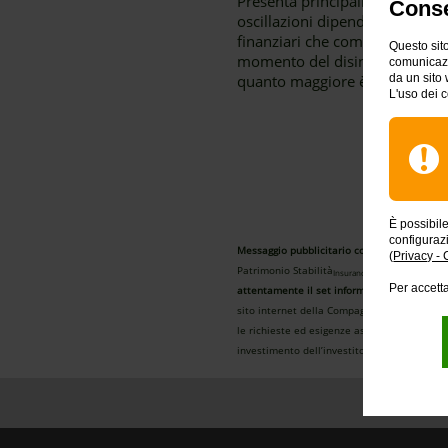
Presenta principalmente rischi fi
Conse
oscillazioni dipendono, ad esem
finanziari che compongono i fond
Questo sito
momento del disinvestimento, ri
comunicazio
quanto maggiore è il livello di r
da un sito 
L'uso dei c
È possibil
configuraz
Messaggio pubblicitario con finalità promoz
(
Privacy - 
Patrimonio Stabilità
è un prodotto di
Insurance
Per accetta
attentamente il set informativo per conoscere 
sito internet della Compagnia
www.intesasan
le richieste ed esigenze assicurative e l’ade
investimento dell’investitore o potenziale i