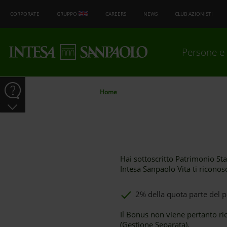
CORPORATE
GRUPPO
CAREERS
NEWS
CLUB AZIONISTI
Persone e 
Home
Hai sottoscritto Patrimonio Sta
Intesa Sanpaolo Vita ti ricono
2% della quota parte del p
Il Bonus non viene pertanto ri
(Gestione Separata).