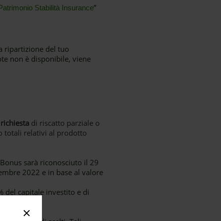
”
Patrimonio Stabilità Insurance
a ripartizione del tuo
uote non è disponibile, viene
richiesta
di riscatto parziale o
 totali relativi al prodotto
l Bonus sarà riconosciuto il 29
ttembre 2022 e in base al valore
 del capitale investito e di