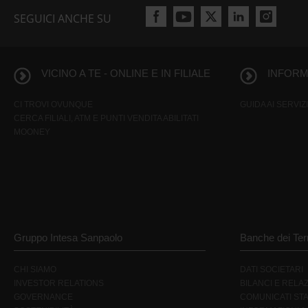
SEGUICI ANCHE SU
VICINO A TE - ONLINE E IN FILIALE
INFORMA
CI TROVI OVUNQUE
GUIDA AI SERVIZI
CERCA FILIALI, ATM E PUNTI VENDITA ABILITATI
MOONEY
Gruppo Intesa Sanpaolo
Banche dei Terr
CHI SIAMO
DATI SOCIETARI
INVESTOR RELATIONS
BILANCI E RELAZ
GOVERNANCE
COMUNICATI ST