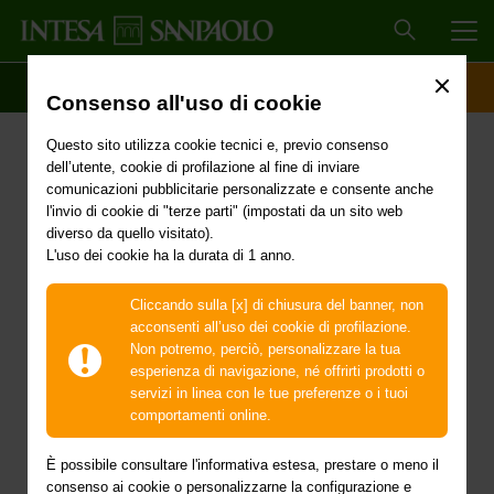
MEN
SCOPRI IL CONTO
ACCESSO CLIENTI
Consenso all'uso di cookie
14 marzo 2022 – sciopero
Questo sito utilizza cookie tecnici e, previo consenso
Organizzazioni Sindacali
dell’utente, cookie di profilazione al fine di inviare
comunicazioni pubblicitarie personalizzate e consente anche
per le province di Trento
l'invio di cookie di "terze parti" (impostati da un sito web
diverso da quello visitato).
L'uso dei cookie ha la durata di 1 anno.
e Bolzano
Cliccando sulla [x] di chiusura del banner, non
acconsenti all’uso dei cookie di profilazione.
Non potremo, perciò, personalizzare la tua
esperienza di navigazione, né offrirti prodotti o
servizi in linea con le tue preferenze o i tuoi
comportamenti online.
È possibile consultare l'informativa estesa, prestare o meno il
consenso ai cookie o personalizzarne la configurazione e