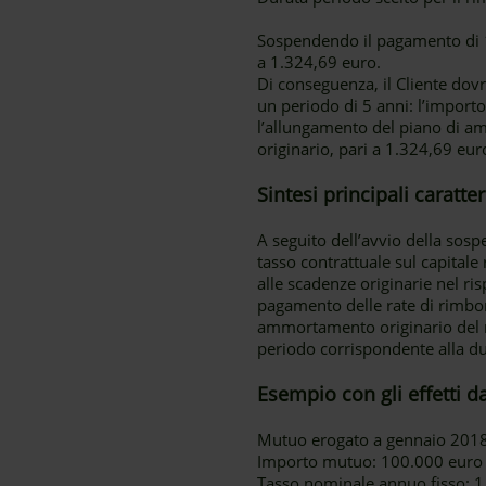
Sospendendo il pagamento di 12
a 1.324,69 euro.
Di conseguenza, il Cliente dovrà
un periodo di 5 anni: l’import
l’allungamento del piano di a
originario, pari a 1.324,69 eur
Sintesi principali caratt
A seguito dell’avvio della sos
tasso contrattuale sul capital
alle scadenze originarie nel r
pagamento delle rate di rimbor
ammortamento originario del m
periodo corrispondente alla du
Esempio con gli effetti d
Mutuo erogato a gennaio 201
Importo mutuo: 100.000 euro
Tasso nominale annuo fisso: 