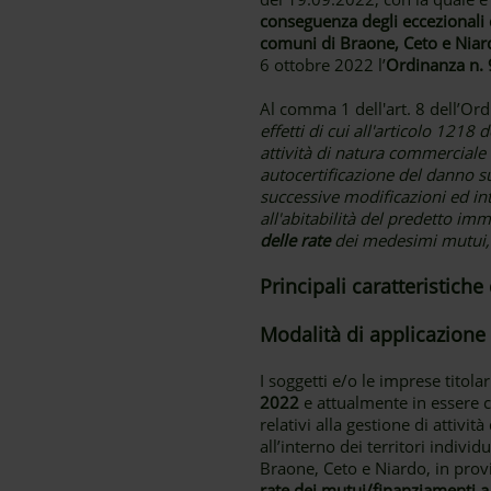
conseguenza degli eccezionali d
comuni di Braone, Ceto e Niard
6 ottobre 2022 l’
Ordinanza n.
Al comma 1 dell'art. 8 dell’Ord
effetti di cui all'articolo 1218 
attività di natura commerciale
autocertificazione del danno s
successive modificazioni ed integ
all'abitabilità del predetto i
delle rate
dei medesimi mutui, o
Principali caratteristich
Modalità di applicazione
I soggetti e/o le imprese titol
2022
e attualmente in essere c
relativi alla gestione di attiv
all’interno dei territori indivi
Braone, Ceto e Niardo, in provi
rate dei mutui/finanziamenti a m