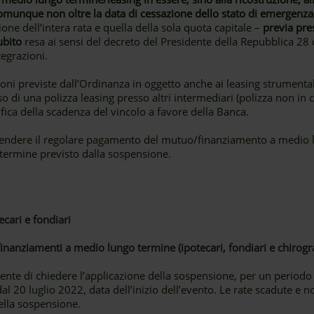
munque non oltre la data di cessazione dello stato di emergenza,
ne dell’intera rata e quella della sola quota capitale –
previa pre
ubito
resa ai sensi del decreto del Presidente della Repubblica 28
egrazioni.
oni previste dall’Ordinanza in oggetto anche ai leasing strumentali 
sso di una polizza leasing presso altri intermediari (polizza non in
fica della scadenza del vincolo a favore della Banca.
iprendere il regolare pagamento del mutuo/finanziamento a medio 
termine previsto dalla sospensione.
ecari e fondiari
inanziamenti a medio lungo termine (ipotecari, fondiari e chirogra
Cliente di chiedere l’applicazione della sospensione, per un period
al 20 luglio 2022, data dell’inizio dell’evento. Le rate scadute e n
ella sospensione.