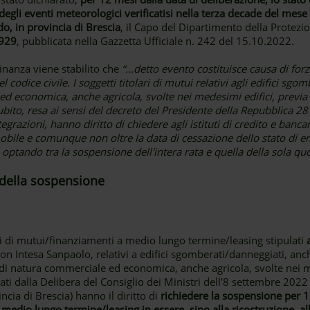
egli eventi meteorologici verificatisi nella terza decade del mese d
o, in provincia di Brescia
, il Capo del Dipartimento della Protezi
 929
, pubblicata nella Gazzetta Ufficiale n. 242 del 15.10.2022.
inanza viene stabilito che
“…detto evento costituisce causa di forz
del codice civile. I soggetti titolari di mutui relativi agli edifici sg
 ed economica, anche agricola, svolte nei medesimi edifici, previa
ubito, resa ai sensi del decreto del Presidente della Repubblica 2
razioni, hanno diritto di chiedere agli istituti di credito e bancari,
mmobile e comunque non oltre la data di cessazione dello stato di
ptando tra la sospensione dell'intera rata e quella della sola quo
e della sospensione
ari di mutui/finanziamenti a medio lungo termine/leasing stipulati
on Intesa Sanpaolo, relativi a edifici sgomberati/danneggiati, an
ità di natura commerciale ed economica, anche agricola, svolte nei m
duati dalla Delibera del Consiglio dei Ministri dell’8 settembre 2022
ncia di Brescia) hanno il diritto di
richiedere la sospensione per 
edio lungo termine/leasing in essere, sino alla ricostruzione, all’ag