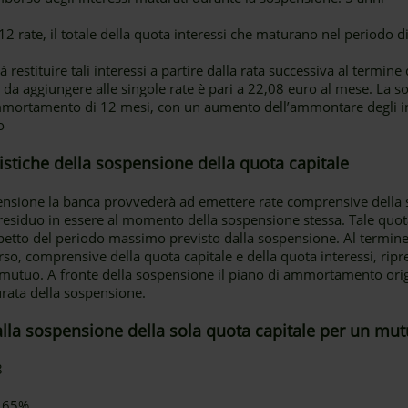
 rate, il totale della quota interessi che maturano nel periodo d
 restituire tali interessi a partire dalla rata successiva al termine
o da aggiungere alle singole rate è pari a 22,08 euro al mese. La
mmortamento di 12 mesi, con un aumento dell’ammontare degli inte
o
eristiche della sospensione della quota capitale
pensione la banca provvederà ad emettere rate comprensive della so
e residuo in essere al momento della sospensione stessa. Tale quot
ispetto del periodo massimo previsto dalla sospensione. Al termine
so, comprensive della quota capitale e della quota interessi, ripr
utuo. A fronte della sospensione il piano di ammortamento origi
rata della sospensione.
alla sospensione della sola quota capitale per un mut
8
1,65%