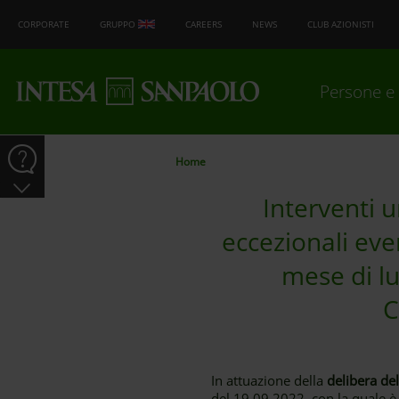
CORPORATE
GRUPPO
CAREERS
NEWS
CLUB AZIONISTI
Persone e 
Home
Interventi u
eccezionali eve
mese di lu
C
In attuazione della
delibera de
del 19.09.2022, con la quale è