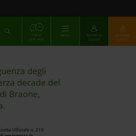
ACCEDI
PARLA
MENU
SCOPRI IL
ACCESSO
CON NOI
CONTO
CLIENTI
eguenza degli
terza decade del
 di Braone,
a.
zetta Ufficiale n. 219
 di emergenza in