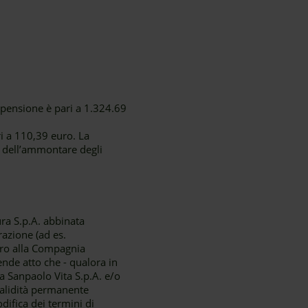
spensione è pari a 1.324.69
i a 110,39 euro. La
 dell’ammontare degli
ura S.p.A. abbinata
razione (ad es.
stro alla Compagnia
ende atto che - qualora in
sa Sanpaolo Vita S.p.A. e/o
validità permanente
difica dei termini di