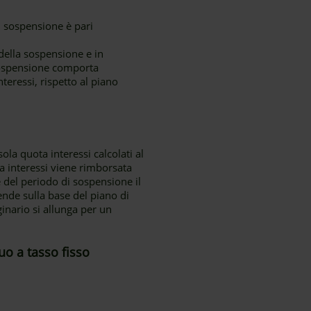
i sospensione è pari
 della sospensione e in
 sospensione comporta
ressi, rispetto al piano
la quota interessi calcolati al
a interessi viene rimborsata
 del periodo di sospensione il
ende sulla base del piano di
nario si allunga per un
uo a tasso fisso