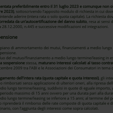
tata preferibilmente entro il 31 luglio 2023 e comunque non olt
re 2023)
, sottoscrivendo l’apposito modulo di richiesta in cui dovr
intende aderire (intera rata o solo quota capitale). La richiesta dov
orredata da un’autocertificazione del danno subito
, resa ai sensi 
a 28.12.2000, n.445 e successive modificazioni ed integrazioni.
spensione
l piano di ammortamento dei mutui, finanziamenti a medio lungo t
spensione.
esiduo del mutuo/finanziamento a medio lungo termine/leasing in 
lla sospensione
stessa,
maturano interessi calcolati al tasso contra
icembre 2009 tra l’ABI e le Associazioni dei Consumatori in tema
amento dell’intera rata (quota capitale e quota interessi)
, gli int
 rimborsati senza applicazione di ulteriori oneri, alla ripresa 
o lungo termine/leasing, suddivisi in quote di eguale importo, a
eriodo massimo di 15 anni ovvero per una durata pari alla dura
io lungo termine/leasing se inferiore a 15 anni; al termine del 
 riprenderà il rimborso delle rate composte di quota capitale e d
ario, con l’aggiunta degli interessi come sopra calcolati.