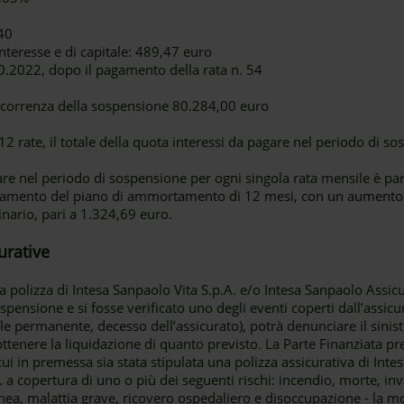
40
nteresse e di capitale: 489,47 euro
.2022, dopo il pagamento della rata n. 54
decorrenza della sospensione 80.284,00 euro
 rate, il totale della quota interessi da pagare nel periodo di so
re nel periodo di sospensione per ogni singola rata mensile è par
gamento del piano di ammortamento di 12 mesi, con un aumento
ginario, pari a 1.324,69 euro.
urative
 polizza di Intesa Sanpaolo Vita S.p.A. e/o Intesa Sanpaolo Assic
pensione e si fosse verificato uno degli eventi coperti dall’assicu
ale permanente, decesso dell’assicurato), potrà denunciare il sini
ottenere la liquidazione di quanto previsto. La Parte Finanziata pr
ui in premessa sia stata stipulata una polizza assicurativa di Inte
 a copertura di uno o più dei seguenti rischi: incendio, morte, in
anea, malattia grave, ricovero ospedaliero e disoccupazione - la mo