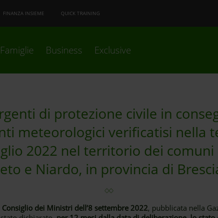
FINANZA INSIEME
QUICK TRAINING
Famiglie
Business
Exclusive
rgenti di protezione civile in cons
nti meteorologici verificatisi nella 
glio 2022 nel territorio dei comuni
eto e Niardo, in provincia di Bresci
l Consiglio dei Ministri dell’8 settembre 2022
, pubblicata nella Gaz
 stato dichiarato,
per 12 mesi dalla data di deliberazione, lo stato