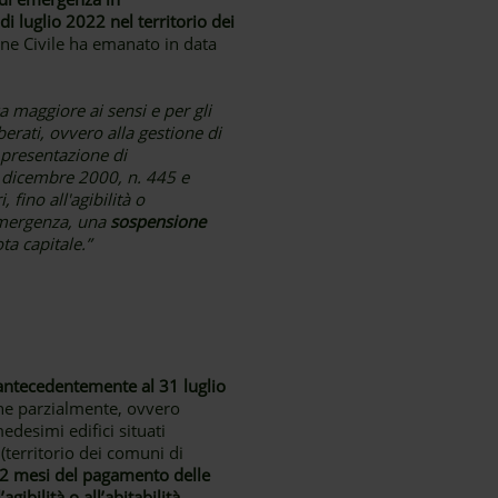
i luglio 2022 nel territorio dei
one Civile ha emanato in data
a maggiore ai sensi e per gli
omberati, ovvero alla gestione di
 presentazione di
8 dicembre 2000, n. 445 e
 fino all'agibilità o
 emergenza, una
sospensione
ta capitale.”
antecedentemente al 31 luglio
che parzialmente, ovvero
edesimi edifici situati
 (territorio dei comuni di
12 mesi del pagamento delle
ibilità o all’abitabilità