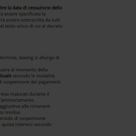
re la data di cessazione dello
à essere specificata la
rà essere sottoscritta da tutti
del testo unico di cui al decreto
ermine, leasing si allunga di
essere al momento della
ttuale
secondo le modalità
 di sospensione dei pagamenti.
eressi maturati durante il
dell’ammortamento
ggiuntive alle rimanenti
ta residua
periodo di sospensione
i quota interessi secondo