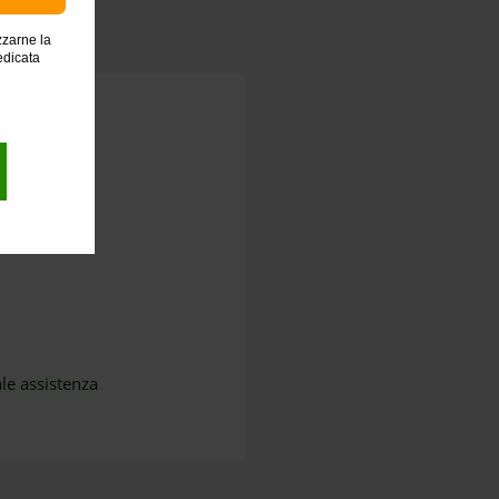
zzarne la
edicata
ale assistenza