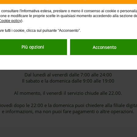
Parla con noi
e consultare l'informativa estesa, prestare o meno il consenso ai cookie o personali
ione e modificare le proprie scelte in qualsiasi momento accedendo alla sezione d
Cookie policy
).
re tutti i cookie, clicca sul pulsante “Acconsento”.
CHIAMACI AL NUMERO VERDE
Più opzioni
Acconsento
800.303.303
dall'Italia
+39 011 8019.200
dall'estero, a pagamento
Il gestore digitale risponderà dall’Italia
Dal lunedì al venerdì dalle 7:00 alle 24:00
Il sabato e la domenica dalle 9:00 alle 19:00
Al momento, il venerdì il servizio chiude alle 22.00.
iovedì dopo le 22:00 e la domenica puoi chiedere alla filiale digit
e informazioni, ma non puoi fare pagamenti o altre operazioni.