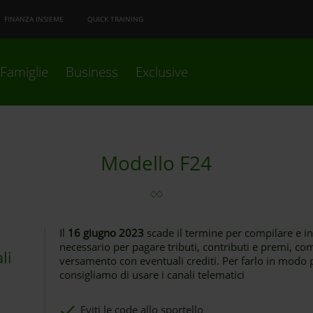
FINANZA INSIEME
QUICK TRAINING
Famiglie
Business
Exclusive
Modello F24
Il
16 giugno 2023
scade il termine per compilare e in
necessario per pagare tributi, contributi e premi, c
li
versamento con eventuali crediti. Per farlo in modo 
consigliamo di usare i canali telematici
Eviti le code allo sportello