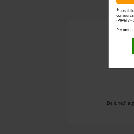
È possibil
configuraz
(
Privacy - 
Per accetta
Da lunedì a g