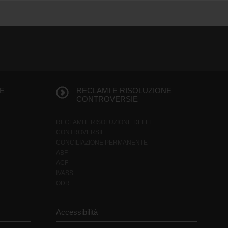
E
RECLAMI E RISOLUZIONE
CONTROVERSIE
RECLAMI E RISOLUZIONE DELLE
CONTROVERSIE
CONCILIAZIONE PERMANENTE
ABF
ACF
IVASS
ODR
Accessibilità