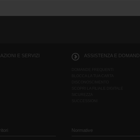
ZIONI E SERVIZI
ASSISTENZA E DOMAND
DOMANDE FREQUENTI
BLOCCA LA TUA CARTA
DISCONOSCIMENTO
SCOPRI LA FILIALE DIGITALE
SICUREZZA
SUCCESSIONI
itori
Normative