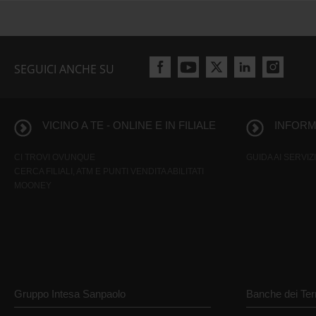
SEGUICI ANCHE SU
VICINO A TE - ONLINE E IN FILIALE
INFORMA
CI TROVI OVUNQUE
GUIDA AI SERVIZI
CERCA FILIALI, ATM E PUNTI VENDITA ABILITATI
MOONEY
Gruppo Intesa Sanpaolo
Banche dei Terr