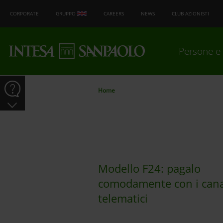
CORPORATE
GRUPPO
CAREERS
NEWS
CLUB AZIONISTI
Persone e 
Home
Modello F24: pagalo
comodamente con i cana
telematici