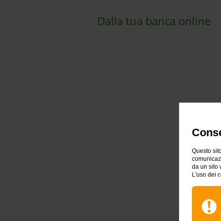
Dalla tua banca online
Conse
Questo sito
comunicazio
da un sito 
L'uso dei c