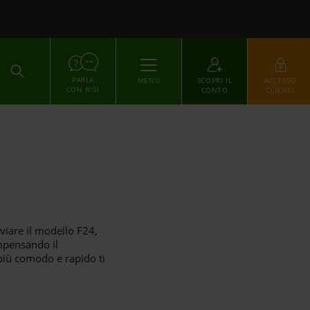
ACCEDI
PARLA
MENU
SCOPRI IL
ACCESSO
CON NOI
CONTO
CLIENTI
viare il modello F24,
ompensando il
più comodo e rapido ti