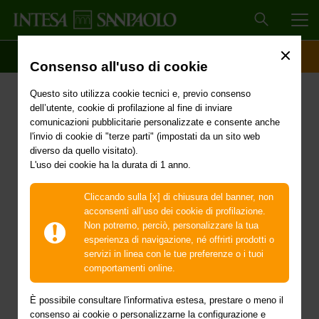
MEN
SCOPRI IL CONTO
ACCESSO CLIENTI
Consenso all'uso di cookie
Interventi urgenti di
Questo sito utilizza cookie tecnici e, previo consenso
protezione civile in
dell’utente, cookie di profilazione al fine di inviare
comunicazioni pubblicitarie personalizzate e consente anche
conseguenza degli
l'invio di cookie di "terze parti" (impostati da un sito web
diverso da quello visitato).
L'uso dei cookie ha la durata di 1 anno.
eccezionali eventi
meteorologici verificatisi
Cliccando sulla [x] di chiusura del banner, non
acconsenti all’uso dei cookie di profilazione.
a partire dal giorno 15
Non potremo, perciò, personalizzare la tua
esperienza di navigazione, né offrirti prodotti o
settembre 2022 in parte
servizi in linea con le tue preferenze o i tuoi
comportamenti online.
del territorio delle
È possibile consultare l'informativa estesa, prestare o meno il
consenso ai cookie o personalizzarne la configurazione e