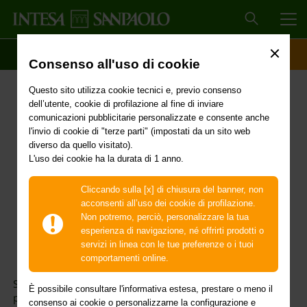
MEN
SCOPRI IL CONTO
ACCESSO CLIENTI
Consenso all'uso di cookie
17 novembre 2023 -
Questo sito utilizza cookie tecnici e, previo consenso
sciopero di FISAC-CGIL e
dell’utente, cookie di profilazione al fine di inviare
comunicazioni pubblicitarie personalizzate e consente anche
UILCA
l'invio di cookie di "terze parti" (impostati da un sito web
diverso da quello visitato).
L'uso dei cookie ha la durata di 1 anno.
Cliccando sulla [x] di chiusura del banner, non
acconsenti all’uso dei cookie di profilazione.
Non potremo, perciò, personalizzare la tua
esperienza di navigazione, né offrirti prodotti o
servizi in linea con le tue preferenze o i tuoi
comportamenti online.
Sciopero di FISAC-CGIL e UILCA per le seguenti regioni la
È possibile consultare l'informativa estesa, prestare o meno il
percentuale di scioperanti è pari a:
consenso ai cookie o personalizzarne la configurazione e