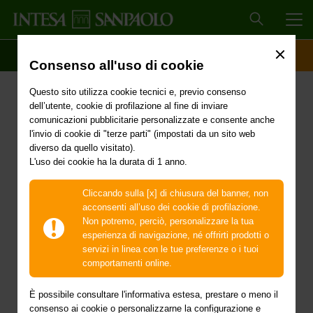
MEN
SCOPRI IL CONTO
ACCESSO CLIENTI
Consenso all'uso di cookie
Primi interventi urgenti di
Questo sito utilizza cookie tecnici e, previo consenso
protezione civile in
dell’utente, cookie di profilazione al fine di inviare
comunicazioni pubblicitarie personalizzate e consente anche
conseguenza degli
l'invio di cookie di "terze parti" (impostati da un sito web
diverso da quello visitato).
L'uso dei cookie ha la durata di 1 anno.
eccezionali eventi
meteorologici verificatisi
Cliccando sulla [x] di chiusura del banner, non
acconsenti all’uso dei cookie di profilazione.
nei giorni dal 22 al 27
Non potremo, perciò, personalizzare la tua
esperienza di navigazione, né offrirti prodotti o
luglio 2023 nel
servizi in linea con le tue preferenze o i tuoi
comportamenti online.
territorio delle province
È possibile consultare l'informativa estesa, prestare o meno il
consenso ai cookie o personalizzarne la configurazione e