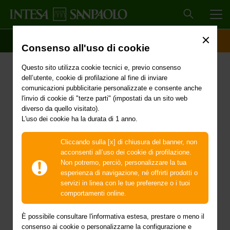
MEN
SCOPRI IL CONTO
ACCESSO CLIENTI
Consenso all'uso di cookie
Proroga dello stato di
Questo sito utilizza cookie tecnici e, previo consenso
emergenza in
dell’utente, cookie di profilazione al fine di inviare
comunicazioni pubblicitarie personalizzate e consente anche
conseguenza degli
l'invio di cookie di "terze parti" (impostati da un sito web
diverso da quello visitato).
L'uso dei cookie ha la durata di 1 anno.
eccezionali eventi
meteorologici verificatisi
Cliccando sulla [x] di chiusura del banner, non
acconsenti all’uso dei cookie di profilazione.
nella terza decade del
Non potremo, perciò, personalizzare la tua
esperienza di navigazione, né offrirti prodotti o
mese di luglio 2022 nel
servizi in linea con le tue preferenze o i tuoi
comportamenti online.
territorio dei comuni di
È possibile consultare l'informativa estesa, prestare o meno il
consenso ai cookie o personalizzarne la configurazione e