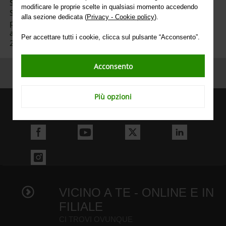
Simeri Crichi (CZ) e Rosarno (RC), nonché dei Comuni di
modificare le proprie scelte in qualsiasi momento accedendo
San Giuseppe Jato e Bolognetta (PA) e Calatabiano (CT): la
alla sezione dedicata (
Privacy - Cookie policy
).
percentuale di scioperanti è pari a 0,05% (dati comunicati
ai sensi della Delibera della Commissione di Garanzia n.
Per accettare tutti i cookie, clicca sul pulsante “Acconsento”.
26/2015).
Acconsento
Più opzioni
SEGUICI ANCHE SU
VICINO A TE - ONLINE E IN
FILIALE
CI TROVI OVUNQUE