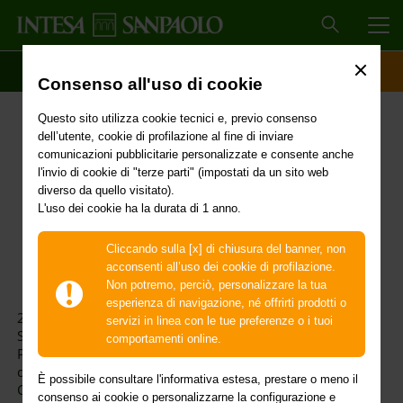
MEN
SCOPRI IL CONTO
ACCESSO CLIENTI
Consenso all'uso di cookie
20 ottobre 2023 –
Questo sito utilizza cookie tecnici e, previo consenso
sciopero Cub Sallca
dell’utente, cookie di profilazione al fine di inviare
comunicazioni pubblicitarie personalizzate e consente anche
l'invio di cookie di "terze parti" (impostati da un sito web
diverso da quello visitato).
L'uso dei cookie ha la durata di 1 anno.
Cliccando sulla [x] di chiusura del banner, non
acconsenti all’uso dei cookie di profilazione.
Non potremo, perciò, personalizzare la tua
esperienza di navigazione, né offrirti prodotti o
20 ottobre 2023 - sciopero sindacato autonomo Cub
servizi in linea con le tue preferenze o i tuoi
Sallca per l’intero territorio nazionale ad
esclusione
della
comportamenti online.
Provincia di Monza e Brianza, della Provincia autonoma
di Trento, della Provincia Autonoma di Bolzano e dei
È possibile consultare l'informativa estesa, prestare o meno il
Comuni di Villaricca (NA), Foggia, Nocera Terinese e
consenso ai cookie o personalizzarne la configurazione e