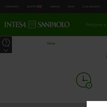
CORPORATE
GRUPPO
CAREERS
NEWS
CLUB AZIONISTI
Persone e 
Home