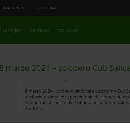
FINANZA INSIEME
QUICK TRAINING
Famiglie
Business
Exclusive
8 marzo 2024 – sciopero Cub Sallc
8 marzo 2024 - sciopero sindacato autonomo Cub Sall
territorio nazionale: la percentuale di scioperanti è p
comunicati ai sensi della Delibera della Commissione
26/2015).