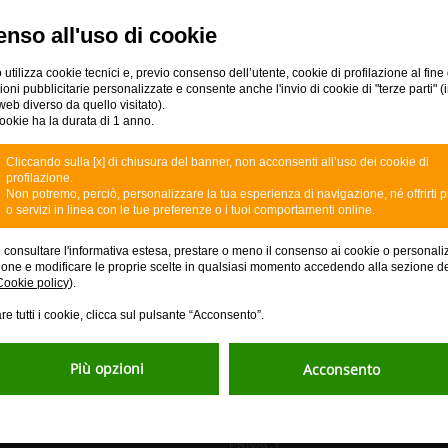
nso all'uso di cookie
 utilizza cookie tecnici e, previo consenso dell’utente, cookie di profilazione al fine 
ni pubblicitarie personalizzate e consente anche l'invio di cookie di "terze parti" (
web diverso da quello visitato).
ookie ha la durata di 1 anno.
ZIONI E SERVIZI
ASSISTENZA E DOMAND
Cliccando sulla [x] di chiusura del banner, non acconsenti all’uso dei cookie di
profilazione.
Non potremo, perciò, personalizzare la tua esperienza di navigazione, né offrirti p
DOMANDE FREQUENTI
o servizi in linea con le tue preferenze o i tuoi comportamenti online.
BLOCCA LA TUA CARTA
DISCONOSCIMENTO
e consultare l'informativa estesa, prestare o meno il consenso ai cookie o personali
SCOPRI LA FILIALE DIGITALE
ione e modificare le proprie scelte in qualsiasi momento accedendo alla sezione d
Cookie policy
).
SICUREZZA
SUCCESSIONI
re tutti i cookie, clicca sul pulsante “Acconsento”.
Più opzioni
Acconsento
itori
Normative
PRIVACY