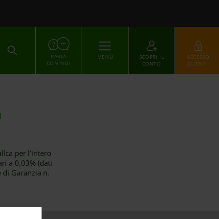
ACCEDI
PARLA
MENU
SCOPRI IL
ACCESSO
CON NOI
CONTO
CLIENTI
a
ca per l’intero
ari a 0,03% (dati
 di Garanzia n.