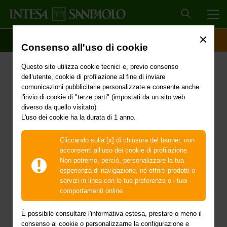
MEN
SCOPRI IL CONTO
ACCESSO CLIENTI
Consenso all'uso di cookie
Delibera del Consiglio dei
Questo sito utilizza cookie tecnici e, previo consenso
Ministri del 15 ottobre
dell’utente, cookie di profilazione al fine di inviare
comunicazioni pubblicitarie personalizzate e consente anche
2024 - Proroga dello stato
l'invio di cookie di "terze parti" (impostati da un sito web
diverso da quello visitato).
L'uso dei cookie ha la durata di 1 anno.
di emergenza in
conseguenza
Cliccando sulla [x] di chiusura del banner, non
acconsenti all’uso dei cookie di profilazione.
dell’eccezionale evento
Non potremo, perciò, personalizzare la tua
esperienza di navigazione, né offrirti prodotti o
meteorologico verificatosi
servizi in linea con le tue preferenze o i tuoi
comportamenti online.
il giorno 13 agosto 2023
È possibile consultare l'informativa estesa, prestare o meno il
consenso ai cookie o personalizzarne la configurazione e