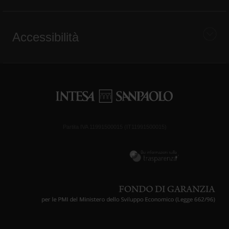
Accessibilità
Partita IVA 11991500015 (IT11991500015)