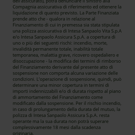
dell’assicurato), potrà denunciare il sinistro alla
Compagnia assicurativa di riferimento ed ottenere la
liquidazione di quanto previsto. La Parte Finanziata
prende atto che - qualora in relazione al
Finanziamento di cui in premessa sia stata stipulata
una polizza assicurativa di Intesa Sanpaolo Vita S.p.A
e/o Intesa Sanpaolo Assicura S.p.A. a copertura di
uno o più dei seguenti rischi: incendio, morte,
invalidità permanente totale, inabilità totale
temporanea, malattia grave, ricovero ospedaliero e
disoccupazione - la modifica dei termini di rimborso
del Finanziamento derivante dal presente atto di
sospensione non comporta alcuna variazione delle
condizioni. L’operazione di sospensione, quindi, può
determinare una minor copertura in termini di
importi indennizzabili e/o di durata rispetto al piano
di ammortamento del Finanziamento come
modificato dalla sospensione. Per il rischio incendio,
in caso di prolungamento della durata del mutuo, la
polizza di Intesa Sanpaolo Assicura S.p.A. resta
operante ma la sua durata non potrà superare
complessivamente 18 mesi dalla scadenza
originaria.